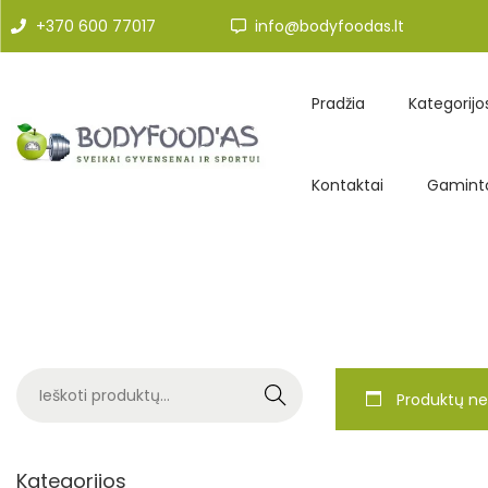
+370 600 77017
info@bodyfoodas.lt
Pradžia
Kategorijo
Kontaktai
Gaminto
Search
Produktų ne
Kategorijos