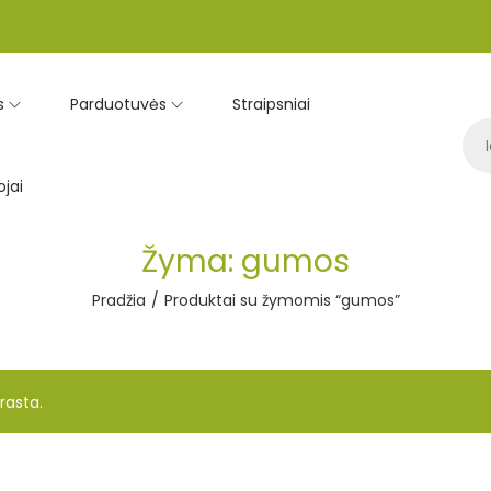
s
Parduotuvės
Straipsniai
jai
Žyma:
gumos
Pradžia
/
Produktai su žymomis “gumos”
rasta.