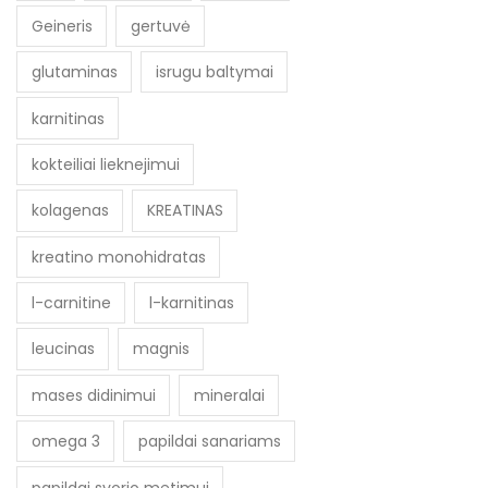
Geineris
gertuvė
glutaminas
isrugu baltymai
karnitinas
kokteiliai lieknejimui
kolagenas
KREATINAS
kreatino monohidratas
l-carnitine
l-karnitinas
leucinas
magnis
mases didinimui
mineralai
omega 3
papildai sanariams
papildai svorio metimui