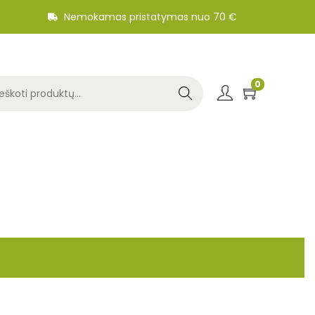
Nemokamas pristatymas nuo 70 €
0
Search