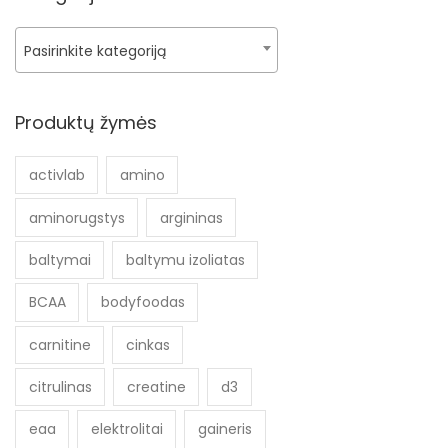
Pasirinkite kategoriją
Produktų žymės
activlab
amino
aminorugstys
argininas
baltymai
baltymu izoliatas
BCAA
bodyfoodas
carnitine
cinkas
citrulinas
creatine
d3
eaa
elektrolitai
gaineris