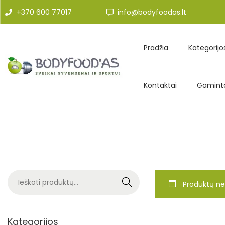
+370 600 77017
info@bodyfoodas.lt
Pradžia
Kategorijo
Kontaktai
Gaminto
Search
Produktų ne
Kategorijos