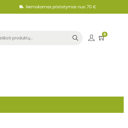
Nemokamas pristatymas nuo 70 €
0
Search