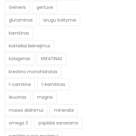
Geineris
gertuvė
glutaminas
isrugu baltymai
karnitinas
kokteiliai lieknejimui
kolagenas
KREATINAS
kreatino monohidratas
l-carnitine
l-karnitinas
leucinas
magnis
mases didinimui
mineralai
omega 3
papildai sanariams
papildai svorio metimui