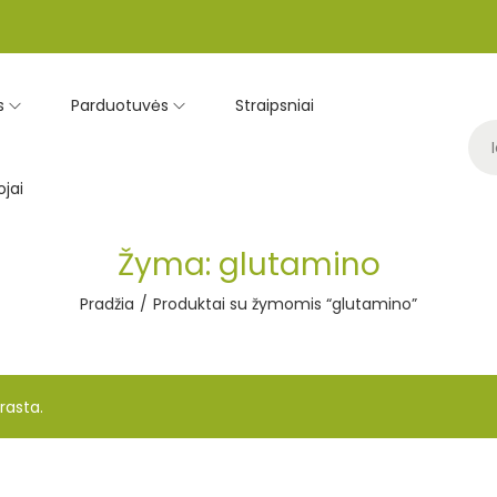
s
Parduotuvės
Straipsniai
jai
Žyma:
glutamino
Pradžia
/
Produktai su žymomis “glutamino”
rasta.