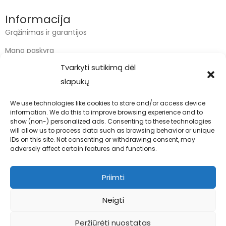
Informacija
Grąžinimas ir garantijos
Mano paskyra
Tvarkyti sutikimą dėl
Apmokėjimas
slapukų
Krepšelis
We use technologies like cookies to store and/or access device
information. We do this to improve browsing experience and to
Kontaktai
show (non-) personalized ads. Consenting to these technologies
will allow us to process data such as browsing behavior or unique
info@bodyfoodas.lt
IDs on this site. Not consenting or withdrawing consent, may
+370 600 77017
adversely affect certain features and functions.
Priimti
Neigti
Visos teisės saugomos © Bodyfoodas.lt 2026
Peržiūrėti nuostatas