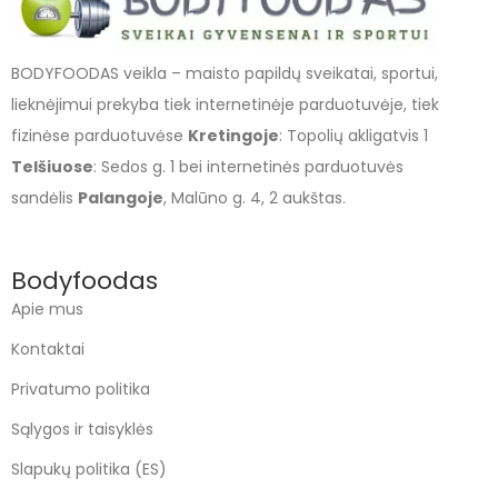
BODYFOODAS veikla – maisto papildų sveikatai, sportui,
lieknėjimui prekyba tiek internetinėje parduotuvėje, tiek
fizinėse parduotuvėse
Kretingoje
: Topolių akligatvis 1
Telšiuose
: Sedos g. 1 bei internetinės parduotuvės
sandėlis
Palangoje
, Malūno g. 4, 2 aukštas.
Bodyfoodas
Apie mus
Kontaktai
Privatumo politika
Sąlygos ir taisyklės
Slapukų politika (ES)