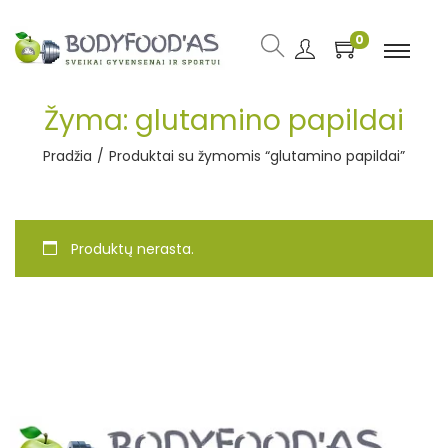
0
Žyma:
glutamino papildai
Pradžia
/
Produktai su žymomis “glutamino papildai”
Produktų nerasta.