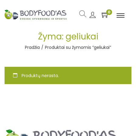
0
Žyma:
geliukai
Pradžia
/
Produktai su žymomis “geliukai”
Produktų nerasta.