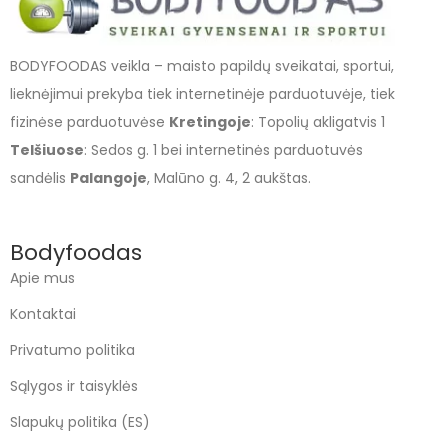
BODYFOODAS veikla – maisto papildų sveikatai, sportui,
lieknėjimui prekyba tiek internetinėje parduotuvėje, tiek
fizinėse parduotuvėse
Kretingoje
: Topolių akligatvis 1
Telšiuose
: Sedos g. 1 bei internetinės parduotuvės
sandėlis
Palangoje
, Malūno g. 4, 2 aukštas.
Bodyfoodas
Apie mus
Kontaktai
Privatumo politika
Sąlygos ir taisyklės
Slapukų politika (ES)