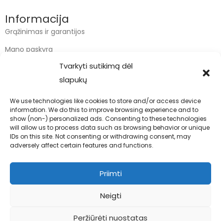
Informacija
Grąžinimas ir garantijos
Mano paskyra
Tvarkyti sutikimą dėl
Apmokėjimas
slapukų
Krepšelis
We use technologies like cookies to store and/or access device
information. We do this to improve browsing experience and to
Kontaktai
show (non-) personalized ads. Consenting to these technologies
will allow us to process data such as browsing behavior or unique
info@bodyfoodas.lt
IDs on this site. Not consenting or withdrawing consent, may
+370 600 77017
adversely affect certain features and functions.
Priimti
Neigti
Visos teisės saugomos © Bodyfoodas.lt 2026
Peržiūrėti nuostatas