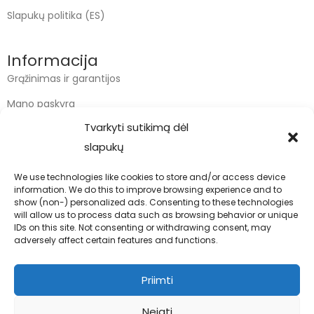
Slapukų politika (ES)
Informacija
Grąžinimas ir garantijos
Mano paskyra
Tvarkyti sutikimą dėl
Apmokėjimas
slapukų
Krepšelis
We use technologies like cookies to store and/or access device
information. We do this to improve browsing experience and to
Kontaktai
show (non-) personalized ads. Consenting to these technologies
will allow us to process data such as browsing behavior or unique
info@bodyfoodas.lt
IDs on this site. Not consenting or withdrawing consent, may
+370 600 77017
adversely affect certain features and functions.
Priimti
Neigti
Visos teisės saugomos © Bodyfoodas.lt 2026