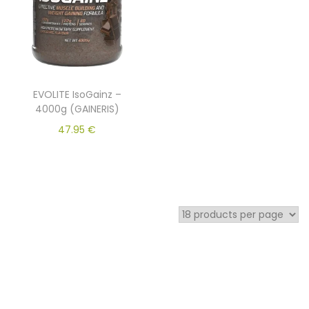
EVOLITE IsoGainz –
4000g (GAINERIS)
47.95
€