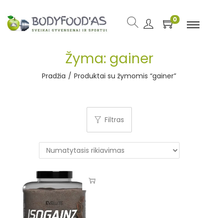
0
Žyma:
gainer
Pradžia
/
Produktai su žymomis “gainer”
Filtras