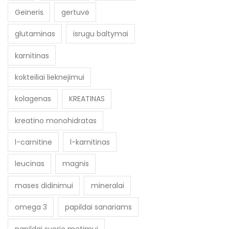
Geineris
gertuvė
glutaminas
isrugu baltymai
karnitinas
kokteiliai lieknejimui
kolagenas
KREATINAS
kreatino monohidratas
l-carnitine
l-karnitinas
leucinas
magnis
mases didinimui
mineralai
omega 3
papildai sanariams
papildai svorio metimui