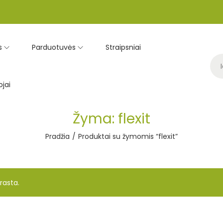
s
Parduotuvės
Straipsniai
jai
Žyma:
flexit
Pradžia
/
Produktai su žymomis “flexit”
rasta.