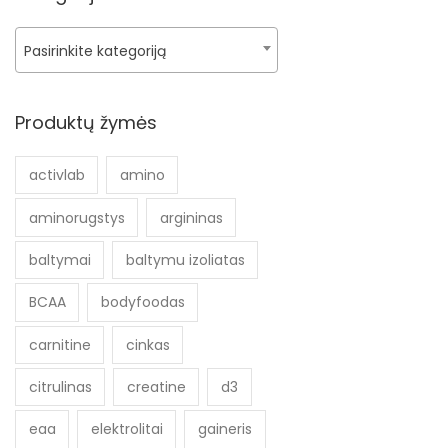
Pasirinkite kategoriją
Produktų žymės
activlab
amino
aminorugstys
argininas
baltymai
baltymu izoliatas
BCAA
bodyfoodas
carnitine
cinkas
citrulinas
creatine
d3
eaa
elektrolitai
gaineris