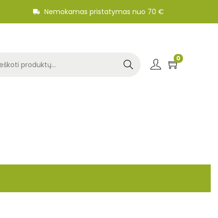
Nemokamas pristatymas nuo 70 €
0
Search