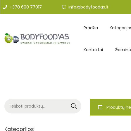
+370 600 77017
info@bodyfoodas.lt
Pradžia
Kategorijo
Kontaktai
Gaminto
Search
Produktų ne
Kategorijos