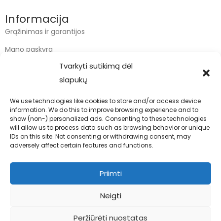
Informacija
Grąžinimas ir garantijos
Mano paskyra
Tvarkyti sutikimą dėl
Apmokėjimas
slapukų
Krepšelis
We use technologies like cookies to store and/or access device
information. We do this to improve browsing experience and to
Kontaktai
show (non-) personalized ads. Consenting to these technologies
will allow us to process data such as browsing behavior or unique
info@bodyfoodas.lt
IDs on this site. Not consenting or withdrawing consent, may
+370 600 77017
adversely affect certain features and functions.
Priimti
Neigti
Visos teisės saugomos © Bodyfoodas.lt 2026
Peržiūrėti nuostatas