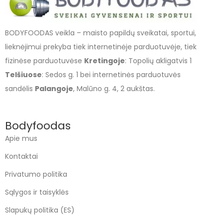
BODYFOODAS veikla – maisto papildų sveikatai, sportui,
lieknėjimui prekyba tiek internetinėje parduotuvėje, tiek
fizinėse parduotuvėse
Kretingoje
: Topolių akligatvis 1
Telšiuose
: Sedos g. 1 bei internetinės parduotuvės
sandėlis
Palangoje
, Malūno g. 4, 2 aukštas.
Bodyfoodas
Apie mus
Kontaktai
Privatumo politika
Sąlygos ir taisyklės
Slapukų politika (ES)