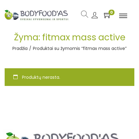
0
Žyma:
fitmax mass active
Pradžia
/
Produktai su žymomis “fitmax mass active”
Produktų nerasta.