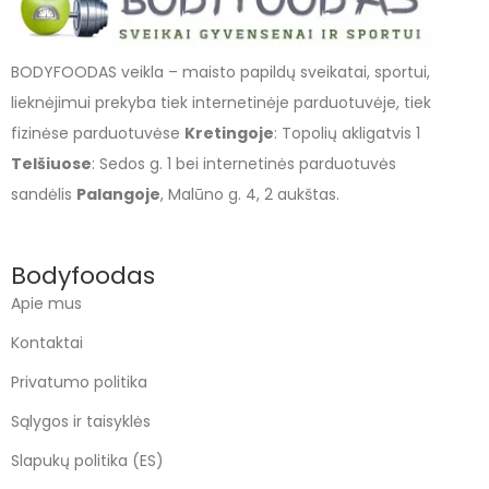
BODYFOODAS veikla – maisto papildų sveikatai, sportui,
lieknėjimui prekyba tiek internetinėje parduotuvėje, tiek
fizinėse parduotuvėse
Kretingoje
: Topolių akligatvis 1
Telšiuose
: Sedos g. 1 bei internetinės parduotuvės
sandėlis
Palangoje
, Malūno g. 4, 2 aukštas.
Bodyfoodas
Apie mus
Kontaktai
Privatumo politika
Sąlygos ir taisyklės
Slapukų politika (ES)