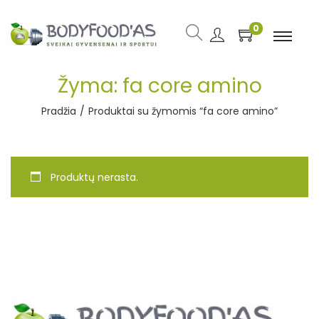
0
Žyma:
fa core amino
Pradžia
/
Produktai su žymomis “fa core amino”
Produktų nerasta.