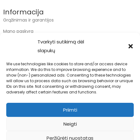
Informacija
Grąžinimas ir garantijos
Mano paskyra
Tvarkyti sutikimą dėl
Apmokėjimas
slapukų
Krepšelis
We use technologies like cookies to store and/or access device
information. We do this to improve browsing experience and to
Kontaktai
show (non-) personalized ads. Consenting to these technologies
will allow us to process data such as browsing behavior or unique
info@bodyfoodas.lt
IDs on this site. Not consenting or withdrawing consent, may
+370 600 77017
adversely affect certain features and functions.
Priimti
Neigti
Visos teisės saugomos © Bodyfoodas.lt 2026
Peržiūrėti nuostatas