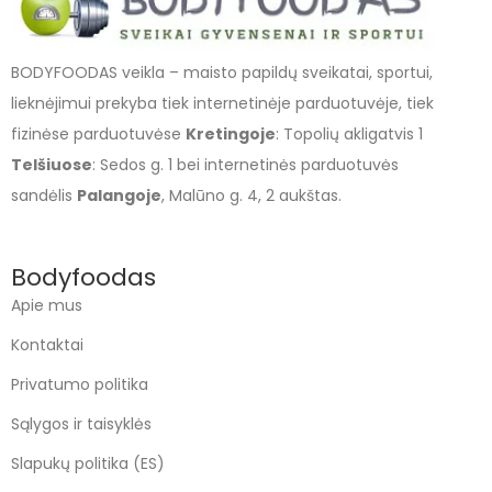
BODYFOODAS veikla – maisto papildų sveikatai, sportui,
lieknėjimui prekyba tiek internetinėje parduotuvėje, tiek
fizinėse parduotuvėse
Kretingoje
: Topolių akligatvis 1
Telšiuose
: Sedos g. 1 bei internetinės parduotuvės
sandėlis
Palangoje
, Malūno g. 4, 2 aukštas.
Bodyfoodas
Apie mus
Kontaktai
Privatumo politika
Sąlygos ir taisyklės
Slapukų politika (ES)