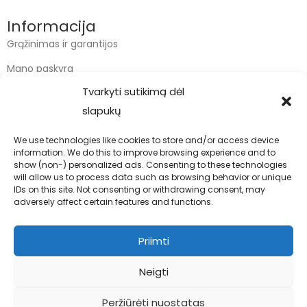
Informacija
Grąžinimas ir garantijos
Mano paskyra
Tvarkyti sutikimą dėl
Apmokėjimas
slapukų
Krepšelis
We use technologies like cookies to store and/or access device
information. We do this to improve browsing experience and to
Kontaktai
show (non-) personalized ads. Consenting to these technologies
will allow us to process data such as browsing behavior or unique
info@bodyfoodas.lt
IDs on this site. Not consenting or withdrawing consent, may
+370 600 77017
adversely affect certain features and functions.
Priimti
Neigti
Visos teisės saugomos © Bodyfoodas.lt 2026
Peržiūrėti nuostatas