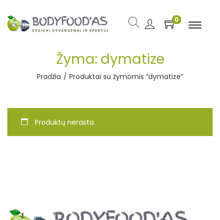
0
Žyma:
dymatize
Pradžia
/
Produktai su žymomis “dymatize”
Produktų nerasta.