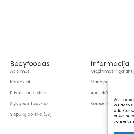
Bodyfoodas
Informacija
Apie mus
Grąžinimas ir garanti
Kontaktai
Mano paskyra
Privatumo politika
Apmokėjimas
We use tec
Sąlygos ir taisyklės
Krepšelis
We do this
ads. Conse
Slapukų politika (ES)
browsing be
consent, m