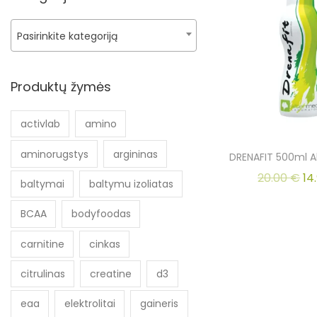
Pasirinkite kategoriją
Produktų žymės
activlab
amino
aminorugstys
argininas
DRENAFIT 500ml A
20.00
€
14
baltymai
baltymu izoliatas
BCAA
bodyfoodas
carnitine
cinkas
citrulinas
creatine
d3
eaa
elektrolitai
gaineris