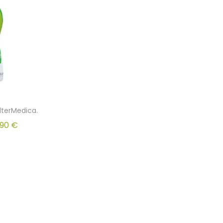
lterMedica.
.90
€