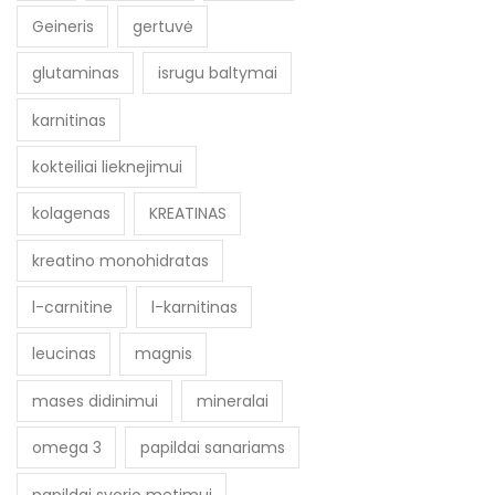
Geineris
gertuvė
glutaminas
isrugu baltymai
karnitinas
kokteiliai lieknejimui
kolagenas
KREATINAS
kreatino monohidratas
l-carnitine
l-karnitinas
leucinas
magnis
mases didinimui
mineralai
omega 3
papildai sanariams
papildai svorio metimui