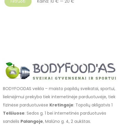
Filtruoti
Kaina:
10 €
—
20 €
BODYFOODAS veikla – maisto papildų sveikatai, sportui,
lieknėjimui prekyba tiek internetinėje parduotuvėje, tiek
fizinėse parduotuvėse
Kretingoje
: Topolių akligatvis 1
Telšiuose
: Sedos g. 1 bei internetinės parduotuvės
sandėlis
Palangoje
, Malūno g. 4, 2 aukštas.