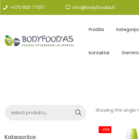
+370 600 77017
info@bodyfoodas.lt
Pradžia
Kategorijo
Kontaktai
Gaminto
Showing the single r
Search
-26%
Kategorijos