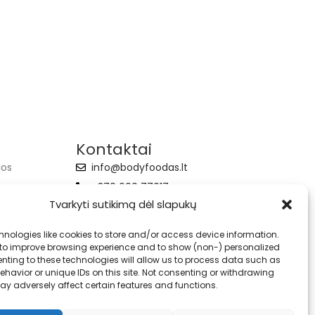
Kontaktai
jos
info@bodyfoodas.lt
+370 600 77017
Tvarkyti sutikimą dėl slapukų
hnologies like cookies to store and/or access device information.
 to improve browsing experience and to show (non-) personalized
nting to these technologies will allow us to process data such as
havior or unique IDs on this site. Not consenting or withdrawing
ay adversely affect certain features and functions.