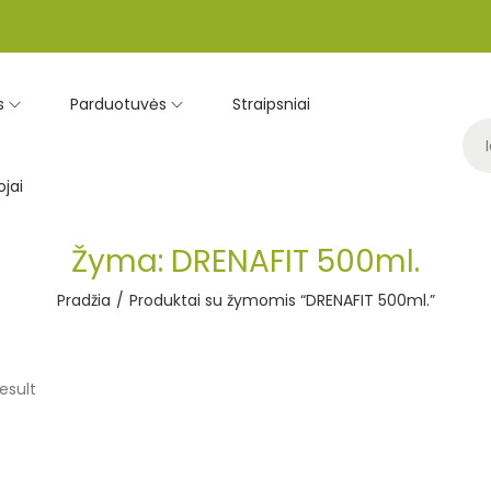
s
Parduotuvės
Straipsniai
jai
Žyma:
DRENAFIT 500ml.
Pradžia
/
Produktai su žymomis “DRENAFIT 500ml.”
esult