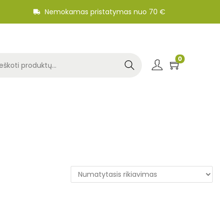
Nemokamas pristatymas nuo 70 €
0
Search