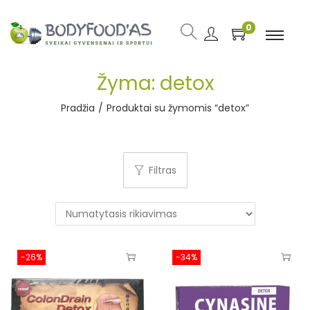
0
Žyma:
detox
Pradžia
/
Produktai su žymomis “detox”
Filtras
-26%
-34%