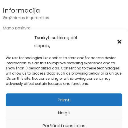
Informacija
Grąžinimas ir garantijos
Mano paskyra
Tvarkyti sutikimą dėl
Apmokėjimas
slapukų
Krepšelis
We use technologies like cookies to store and/or access device
information. We do this to improve browsing experience and to
Kontaktai
show (non-) personalized ads. Consenting to these technologies
will allow us to process data such as browsing behavior or unique
info@bodyfoodas.lt
IDs on this site. Not consenting or withdrawing consent, may
+370 600 77017
adversely affect certain features and functions.
Priimti
Neigti
Visos teisės saugomos © Bodyfoodas.lt 2026
Peržiūrėti nuostatas