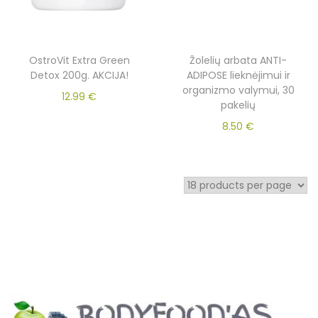
OstroVit Extra Green
Žolelių arbata ANTI-
Detox 200g. AKCIJA!
ADIPOSE lieknėjimui ir
organizmo valymui, 30
12.99
€
pakelių
8.50
€