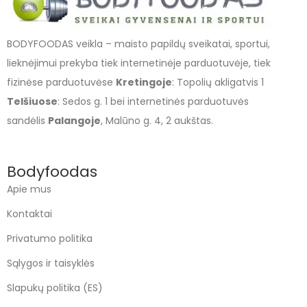
BODYFOODAS veikla – maisto papildų sveikatai, sportui,
lieknėjimui prekyba tiek internetinėje parduotuvėje, tiek
fizinėse parduotuvėse
Kretingoje
: Topolių akligatvis 1
Telšiuose
: Sedos g. 1 bei internetinės parduotuvės
sandėlis
Palangoje
, Malūno g. 4, 2 aukštas.
Bodyfoodas
Apie mus
Kontaktai
Privatumo politika
Sąlygos ir taisyklės
Slapukų politika (ES)