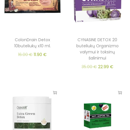
ColonDrain Detox
CYNASINE DETOX 20
10buteliukų x10 ml.
buteliukų Organizmo
valymui ir toksinų
16.00
€
11.90
€
šalinimui
35.00
€
22.99
€