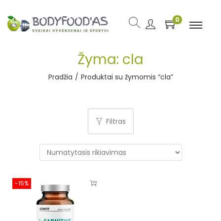
0
Žyma:
cla
Pradžia
/
Produktai su žymomis “cla”
Filtras
-15%