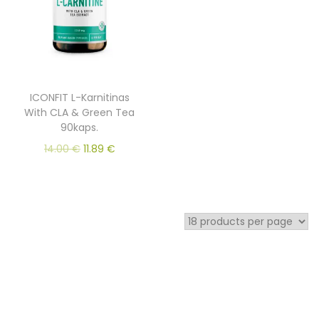
ICONFIT L-Karnitinas
With CLA & Green Tea
90kaps.
14.00
€
11.89
€