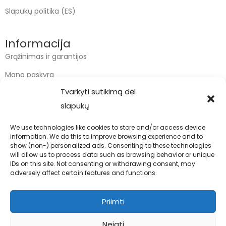
Slapukų politika (ES)
Informacija
Grąžinimas ir garantijos
Mano paskyra
Tvarkyti sutikimą dėl
Apmokėjimas
slapukų
Krepšelis
We use technologies like cookies to store and/or access device
information. We do this to improve browsing experience and to
Kontaktai
show (non-) personalized ads. Consenting to these technologies
will allow us to process data such as browsing behavior or unique
info@bodyfoodas.lt
IDs on this site. Not consenting or withdrawing consent, may
+370 600 77017
adversely affect certain features and functions.
Priimti
Neigti
Visos teisės saugomos © Bodyfoodas.lt 2026