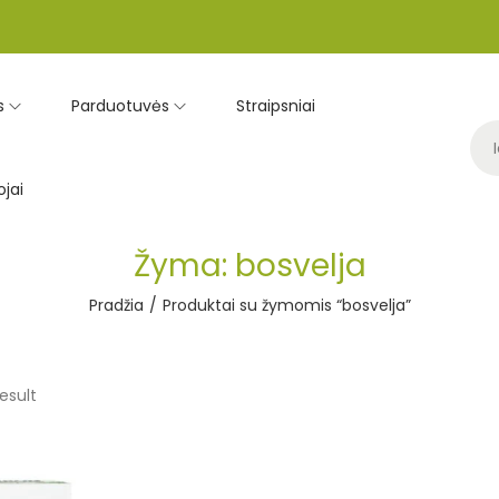
s
Parduotuvės
Straipsniai
jai
Žyma:
bosvelja
Pradžia
/
Produktai su žymomis “bosvelja”
esult