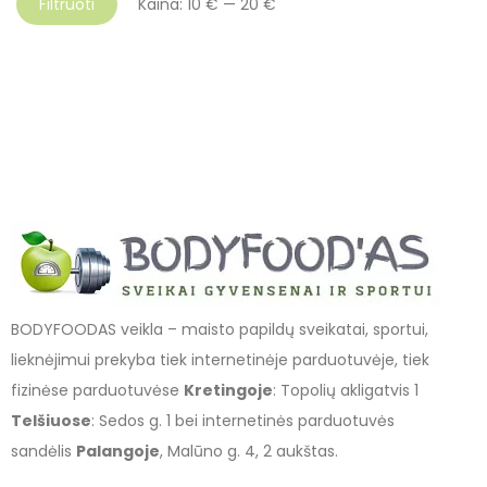
Filtruoti
Kaina:
10 €
—
20 €
BODYFOODAS veikla – maisto papildų sveikatai, sportui,
lieknėjimui prekyba tiek internetinėje parduotuvėje, tiek
fizinėse parduotuvėse
Kretingoje
: Topolių akligatvis 1
Telšiuose
: Sedos g. 1 bei internetinės parduotuvės
sandėlis
Palangoje
, Malūno g. 4, 2 aukštas.