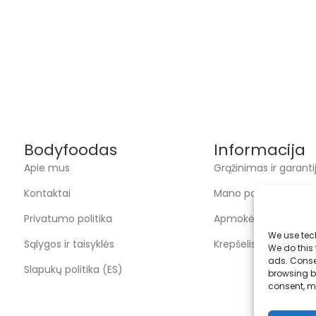
Bodyfoodas
Informacija
Apie mus
Grąžinimas ir garanti
Kontaktai
Mano paskyra
Privatumo politika
Apmokėjimas
We use tec
Sąlygos ir taisyklės
Krepšelis
We do this
ads. Conse
Slapukų politika (ES)
browsing be
consent, m