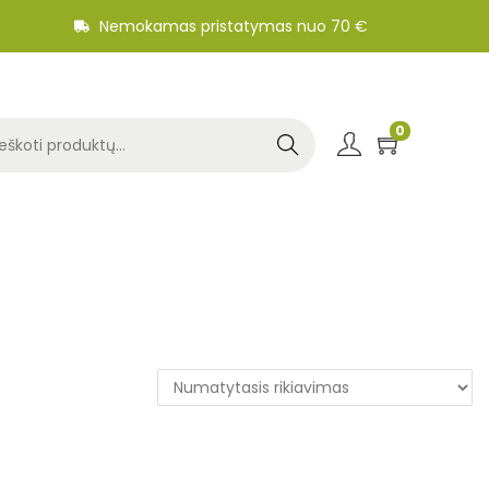
Nemokamas pristatymas nuo 70 €
0
Search