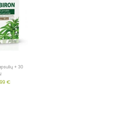
psulių + 30
ų
.99
€