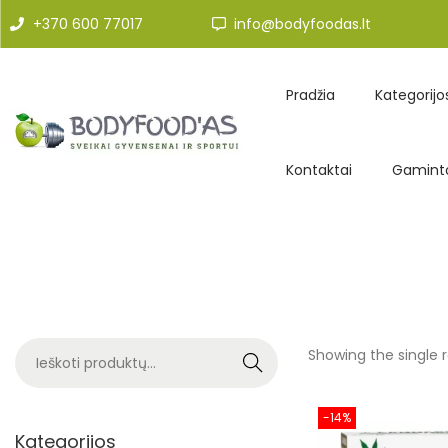
+370 600 77017
info@bodyfoodas.lt
Pradžia
Kategorijo
Kontaktai
Gaminto
Showing the single r
Search
-14%
Kategorijos