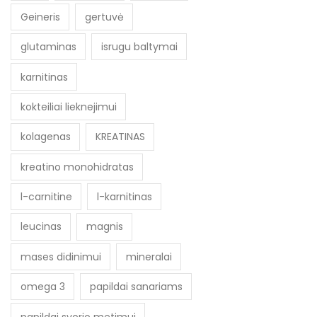
Geineris
gertuvė
glutaminas
isrugu baltymai
karnitinas
kokteiliai lieknejimui
kolagenas
KREATINAS
kreatino monohidratas
l-carnitine
l-karnitinas
leucinas
magnis
mases didinimui
mineralai
omega 3
papildai sanariams
papildai svorio metimui