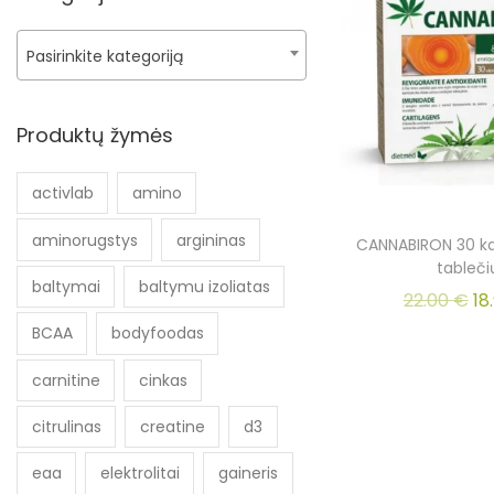
Pasirinkite kategoriją
Produktų žymės
activlab
amino
aminorugstys
argininas
CANNABIRON 30 ka
tableči
baltymai
baltymu izoliatas
22.00
€
18
BCAA
bodyfoodas
carnitine
cinkas
citrulinas
creatine
d3
eaa
elektrolitai
gaineris