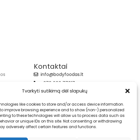
Kontaktai
jos
info@bodyfoodas.lt
+370 600 77017
Tvarkyti sutikimą dėl slapukų
hnologies like cookies to store and/or access device information.
 to improve browsing experience and to show (non-) personalized
nting to these technologies will allow us to process data such as
havior or unique IDs on this site. Not consenting or withdrawing
ay adversely affect certain features and functions.