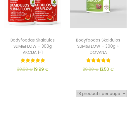
Bodyfoodas Skaidulos
Bodyfoodas Skaidulos
SLIM&FLOW – 300g
SLIM&FLOW – 300g +
AKCIJA 1+1
DOVANA
39.99
€
19.99
€
20.00
€
13.50
€