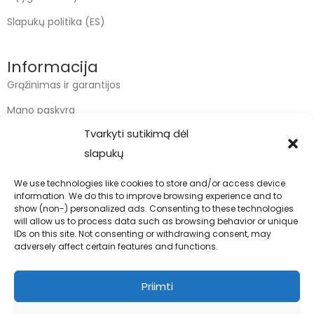
Slapukų politika (ES)
Informacija
Grąžinimas ir garantijos
Mano paskyra
Tvarkyti sutikimą dėl
Apmokėjimas
slapukų
Krepšelis
We use technologies like cookies to store and/or access device
information. We do this to improve browsing experience and to
Kontaktai
show (non-) personalized ads. Consenting to these technologies
will allow us to process data such as browsing behavior or unique
info@bodyfoodas.lt
IDs on this site. Not consenting or withdrawing consent, may
+370 600 77017
adversely affect certain features and functions.
Priimti