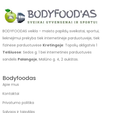
BODYFOODAS veikla – maisto papildų sveikatai, sportui,
lieknėjimui prekyba tiek internetinėje parduotuvėje, tiek
fizinėse parduotuvėse
Kretingoje
: Topolių akligatvis 1
Telšiuose
: Sedos g. 1 bei internetinės parduotuvės
sandėlis
Palangoje
, Malūno g. 4, 2 aukštas.
Bodyfoodas
Apie mus
Kontaktai
Privatumo politika
Sąlygos ir taisyklės