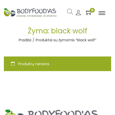
0
Žyma:
black wolf
Pradžia
/
Produktai su žymomis “black wolf”
Produktų nerasta.