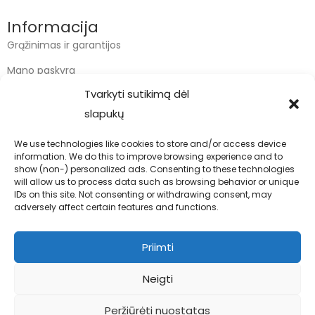
Informacija
Grąžinimas ir garantijos
Mano paskyra
Tvarkyti sutikimą dėl
Apmokėjimas
slapukų
Krepšelis
We use technologies like cookies to store and/or access device
information. We do this to improve browsing experience and to
Kontaktai
show (non-) personalized ads. Consenting to these technologies
will allow us to process data such as browsing behavior or unique
info@bodyfoodas.lt
IDs on this site. Not consenting or withdrawing consent, may
+370 600 77017
adversely affect certain features and functions.
Priimti
Neigti
Visos teisės saugomos © Bodyfoodas.lt 2026
Peržiūrėti nuostatas