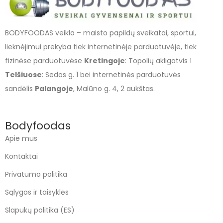
BODYFOODAS veikla – maisto papildų sveikatai, sportui,
lieknėjimui prekyba tiek internetinėje parduotuvėje, tiek
fizinėse parduotuvėse
Kretingoje
: Topolių akligatvis 1
Telšiuose
: Sedos g. 1 bei internetinės parduotuvės
sandėlis
Palangoje
, Malūno g. 4, 2 aukštas.
Bodyfoodas
Apie mus
Kontaktai
Privatumo politika
Sąlygos ir taisyklės
Slapukų politika (ES)