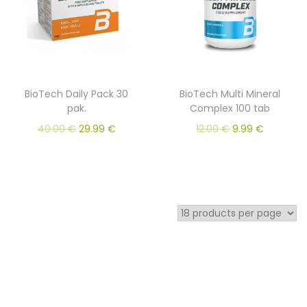
BioTech Daily Pack 30
BioTech Multi Mineral
pak.
Complex 100 tab
40.00
€
29.99
€
12.00
€
9.99
€