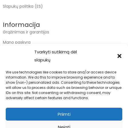
Slapukų politika (ES)
Informacija
Grąžinimas ir garantijos
Mano paskyra
Tvarkyti sutikimą dėl
Apmokėjimas
slapukų
Krepšelis
We use technologies like cookies to store and/or access device
information. We do this to improve browsing experience and to
Kontaktai
show (non-) personalized ads. Consenting to these technologies
will allow us to process data such as browsing behavior or unique
info@bodyfoodas.lt
IDs on this site. Not consenting or withdrawing consent, may
+370 600 77017
adversely affect certain features and functions.
Priimti
Neigti
Visos teisės saugomos © Bodyfoodas.lt 2026