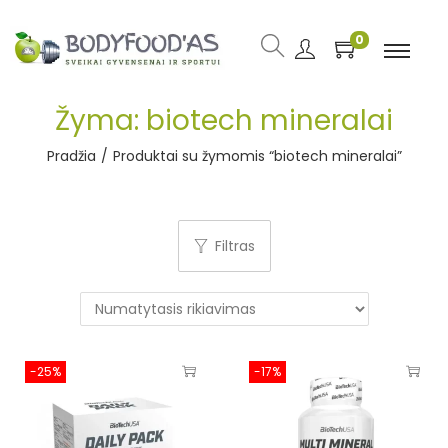
0
Žyma:
biotech mineralai
Pradžia
/
Produktai su žymomis “biotech mineralai”
Filtras
-25%
-17%