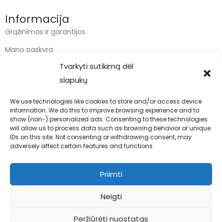
Informacija
Grąžinimas ir garantijos
Mano paskyra
Tvarkyti sutikimą dėl
Apmokėjimas
slapukų
Krepšelis
We use technologies like cookies to store and/or access device
information. We do this to improve browsing experience and to
Kontaktai
show (non-) personalized ads. Consenting to these technologies
will allow us to process data such as browsing behavior or unique
info@bodyfoodas.lt
IDs on this site. Not consenting or withdrawing consent, may
+370 600 77017
adversely affect certain features and functions.
Priimti
Neigti
Visos teisės saugomos © Bodyfoodas.lt 2026
Peržiūrėti nuostatas