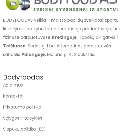
BODYFOODAS veikla – maisto papildų sveikatai, sportui,
lieknėjimui prekyba tiek internetinėje parduotuvėje, tiek
fizinėse parduotuvėse
Kretingoje
: Topolių akligatvis 1
Telšiuose
: Sedos g. 1 bei internetinės parduotuvės
sandėlis
Palangoje
, Malūno g. 4, 2 aukštas.
Bodyfoodas
Apie mus
Kontaktai
Privatumo politika
Sąlygos ir taisyklės
Slapukų politika (ES)