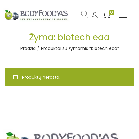
0
Žyma:
biotech eaa
Pradžia
/
Produktai su žymomis “biotech eaa”
Produktų nerasta.