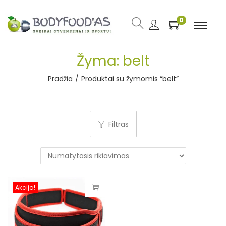
0
Žyma:
belt
Pradžia
/
Produktai su žymomis “belt”
Filtras
Akcija!