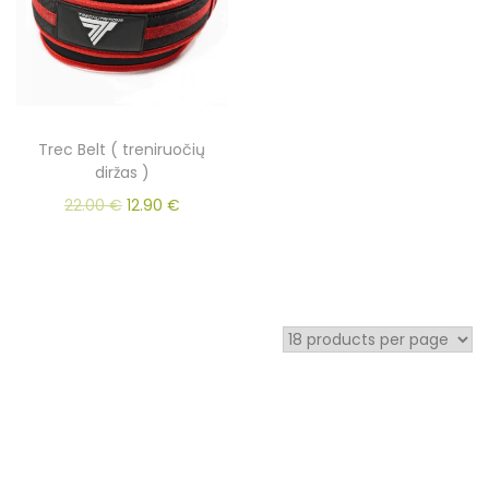
Trec Belt ( treniruočių
diržas )
22.00
€
12.90
€