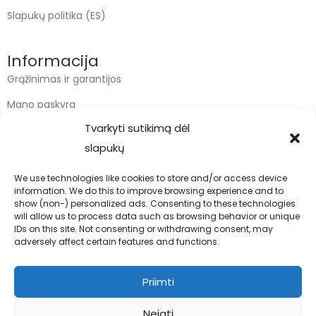
Slapukų politika (ES)
Informacija
Grąžinimas ir garantijos
Mano paskyra
Tvarkyti sutikimą dėl
Apmokėjimas
slapukų
Krepšelis
We use technologies like cookies to store and/or access device
information. We do this to improve browsing experience and to
Kontaktai
show (non-) personalized ads. Consenting to these technologies
will allow us to process data such as browsing behavior or unique
info@bodyfoodas.lt
IDs on this site. Not consenting or withdrawing consent, may
+370 600 77017
adversely affect certain features and functions.
Priimti
Neigti
Visos teisės saugomos © Bodyfoodas.lt 2026