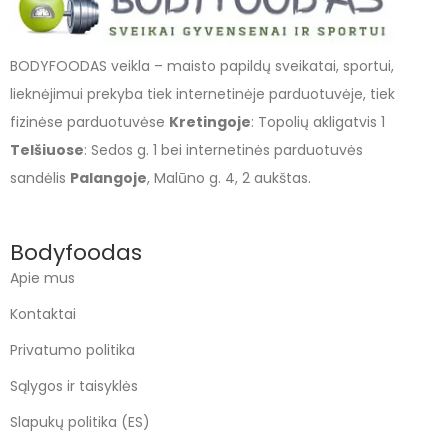
BODYFOODAS veikla – maisto papildų sveikatai, sportui,
lieknėjimui prekyba tiek internetinėje parduotuvėje, tiek
fizinėse parduotuvėse
Kretingoje
: Topolių akligatvis 1
Telšiuose
: Sedos g. 1 bei internetinės parduotuvės
sandėlis
Palangoje
, Malūno g. 4, 2 aukštas.
Bodyfoodas
Apie mus
Kontaktai
Privatumo politika
Sąlygos ir taisyklės
Slapukų politika (ES)