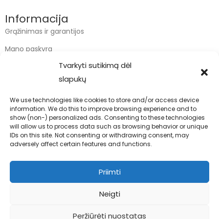
Informacija
Grąžinimas ir garantijos
Mano paskyra
Tvarkyti sutikimą dėl
Apmokėjimas
slapukų
Krepšelis
We use technologies like cookies to store and/or access device
information. We do this to improve browsing experience and to
Kontaktai
show (non-) personalized ads. Consenting to these technologies
will allow us to process data such as browsing behavior or unique
info@bodyfoodas.lt
IDs on this site. Not consenting or withdrawing consent, may
+370 600 77017
adversely affect certain features and functions.
Priimti
Neigti
Visos teisės saugomos © Bodyfoodas.lt 2026
Peržiūrėti nuostatas