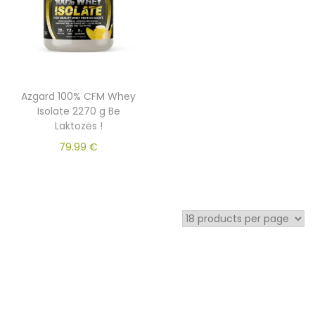
Azgard 100% CFM Whey
Isolate 2270 g Be
Laktozės !
79.99
€