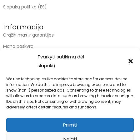
Slapukų politika (ES)
Informacija
Grąžinimas ir garantijos
Mano paskyra
Tvarkyti sutikimą dėl
Apmokėjimas
slapukų
Krepšelis
We use technologies like cookies to store and/or access device
information. We do this to improve browsing experience and to
Kontaktai
show (non-) personalized ads. Consenting to these technologies
will allow us to process data such as browsing behavior or unique
info@bodyfoodas.lt
IDs on this site. Not consenting or withdrawing consent, may
+370 600 77017
adversely affect certain features and functions.
Priimti
Neigti
Visos teisės saugomos © Bodyfoodas.lt 2026