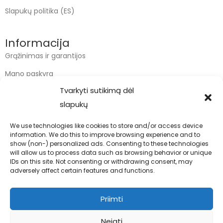
Slapukų politika (ES)
Informacija
Grąžinimas ir garantijos
Mano paskyra
Tvarkyti sutikimą dėl
Apmokėjimas
slapukų
Krepšelis
We use technologies like cookies to store and/or access device
information. We do this to improve browsing experience and to
Kontaktai
show (non-) personalized ads. Consenting to these technologies
will allow us to process data such as browsing behavior or unique
info@bodyfoodas.lt
IDs on this site. Not consenting or withdrawing consent, may
+370 600 77017
adversely affect certain features and functions.
Priimti
Neigti
Visos teisės saugomos © Bodyfoodas.lt 2026