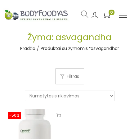
0
Žyma:
asvagandha
Pradžia
/
Produktai su žymomis “asvagandha”
Filtras
-50%