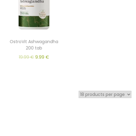
OstroVit Ashwagandha
200 tab
19.99
€
9.99
€