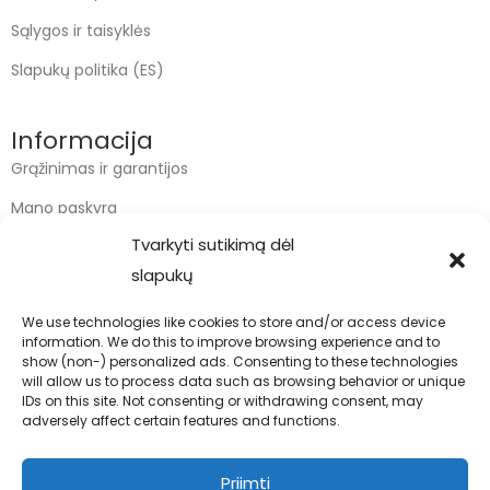
Sąlygos ir taisyklės
Slapukų politika (ES)
Informacija
Grąžinimas ir garantijos
Mano paskyra
Tvarkyti sutikimą dėl
Apmokėjimas
slapukų
Krepšelis
We use technologies like cookies to store and/or access device
information. We do this to improve browsing experience and to
Kontaktai
show (non-) personalized ads. Consenting to these technologies
will allow us to process data such as browsing behavior or unique
info@bodyfoodas.lt
IDs on this site. Not consenting or withdrawing consent, may
+370 600 77017
adversely affect certain features and functions.
Priimti