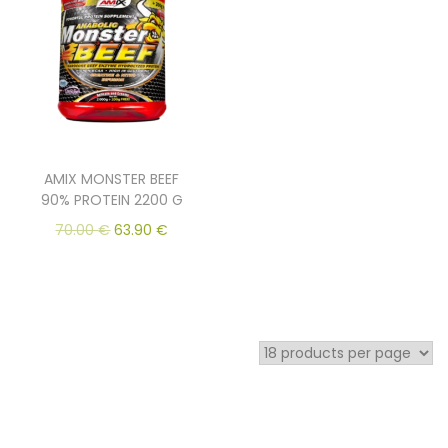
AMIX MONSTER BEEF
90% PROTEIN 2200 G
70.00
€
63.90
€