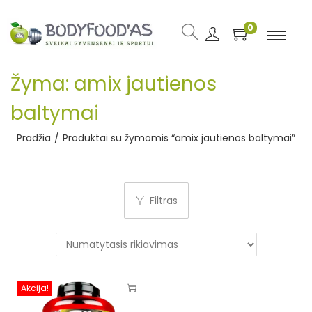
0
Žyma:
amix jautienos
baltymai
Pradžia
/
Produktai su žymomis “amix jautienos baltymai”
Filtras
Akcija!