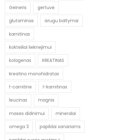
Geineris
gertuvė
glutaminas
isrugu baltymai
karnitinas
kokteiliai lieknejimui
kolagenas
KREATINAS
kreatino monohidratas
l-carnitine
l-karnitinas
leucinas
magnis
mases didinimui
mineralai
omega 3
papildai sanariams
papildai svorio metimui