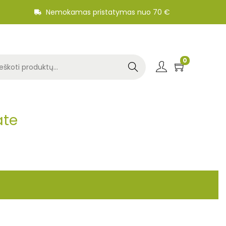
Nemokamas pristatymas nuo 70 €
0
Search
ate