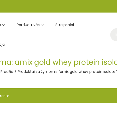
s
Parduotuvės
Straipsniai
jai
yma:
amix gold whey protein isol
Pradžia
/
Produktai su žymomis “amix gold whey protein isolate”
rasta.