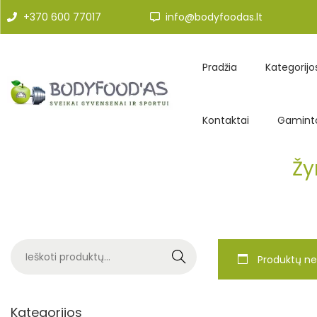
+370 600 77017
info@bodyfoodas.lt
Pradžia
Kategorijo
Kontaktai
Gaminto
Ž
Search
Produktų ne
Kategorijos