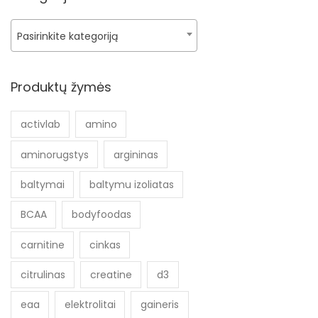
Pasirinkite kategoriją
Produktų žymės
activlab
amino
aminorugstys
argininas
baltymai
baltymu izoliatas
BCAA
bodyfoodas
carnitine
cinkas
citrulinas
creatine
d3
eaa
elektrolitai
gaineris