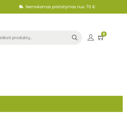
Nemokamas pristatymas nuo 70 €
0
Search