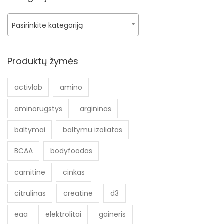
Pasirinkite kategoriją
Produktų žymės
activlab
amino
aminorugstys
argininas
baltymai
baltymu izoliatas
BCAA
bodyfoodas
carnitine
cinkas
citrulinas
creatine
d3
eaa
elektrolitai
gaineris