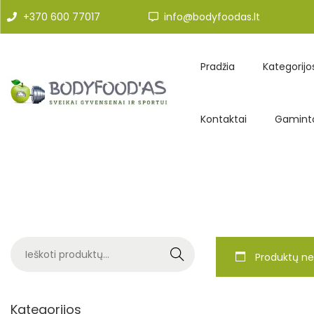
+370 600 77017
info@bodyfoodas.lt
Pradžia
Kategorijo
Kontaktai
Gaminto
Search
Produktų ne
Kategorijos