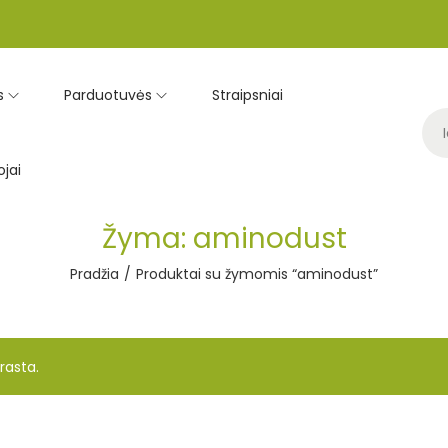
s
Parduotuvės
Straipsniai
jai
Žyma:
aminodust
Pradžia
/
Produktai su žymomis “aminodust”
rasta.