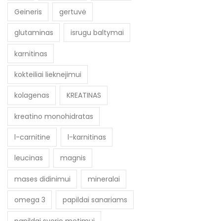
Geineris
gertuvė
glutaminas
isrugu baltymai
karnitinas
kokteiliai lieknejimui
kolagenas
KREATINAS
kreatino monohidratas
l-carnitine
l-karnitinas
leucinas
magnis
mases didinimui
mineralai
omega 3
papildai sanariams
papildai svorio metimui