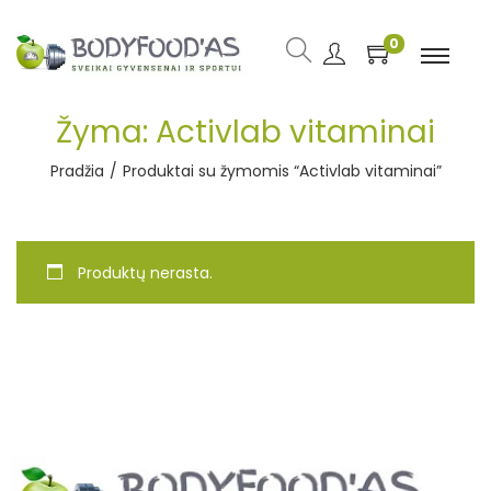
0
Žyma:
Activlab vitaminai
Pradžia
/
Produktai su žymomis “Activlab vitaminai”
Produktų nerasta.