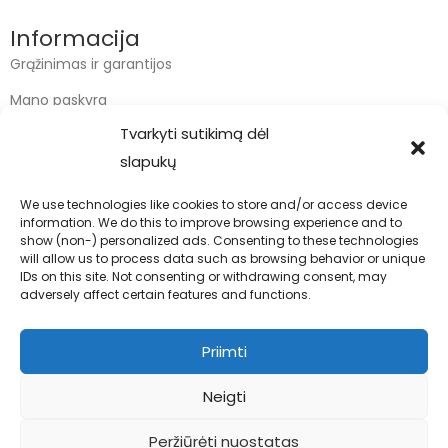
Informacija
Grąžinimas ir garantijos
Mano paskyra
Tvarkyti sutikimą dėl
Apmokėjimas
slapukų
Krepšelis
We use technologies like cookies to store and/or access device
information. We do this to improve browsing experience and to
Kontaktai
show (non-) personalized ads. Consenting to these technologies
will allow us to process data such as browsing behavior or unique
info@bodyfoodas.lt
IDs on this site. Not consenting or withdrawing consent, may
+370 600 77017
adversely affect certain features and functions.
Priimti
Neigti
Visos teisės saugomos © Bodyfoodas.lt 2026
Peržiūrėti nuostatas