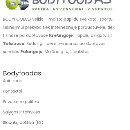
BODYFOODAS veikla – maisto papildų sveikatai, sportui,
lieknėjimui prekyba tiek internetinėje parduotuvėje, tiek
fizinėse parduotuvėse
Kretingoje
: Topolių akligatvis 1
Telšiuose
: Sedos g. 1 bei internetinės parduotuvės
sandėlis
Palangoje
, Malūno g. 4, 2 aukštas.
Bodyfoodas
Apie mus
Kontaktai
Privatumo politika
Sąlygos ir taisyklės
Slapukų politika (ES)