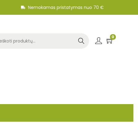
Nemokamas pristatymas nuo 70 €
0
Search