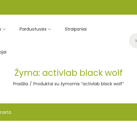
s
Parduotuvės
Straipsniai
jai
Žyma:
activlab black wolf
Pradžia
/
Produktai su žymomis “activlab black wolf”
rasta.