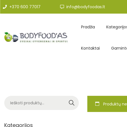
+370 600 77017
info@bodyfoodas.lt
Pradžia
Kategorijo
Kontaktai
Gaminto
Search
Produktų ne
Kategorijos