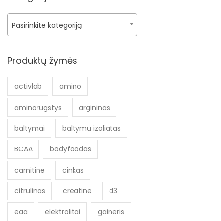
Pasirinkite kategoriją
Produktų žymės
activlab
amino
aminorugstys
argininas
baltymai
baltymu izoliatas
BCAA
bodyfoodas
carnitine
cinkas
citrulinas
creatine
d3
eaa
elektrolitai
gaineris