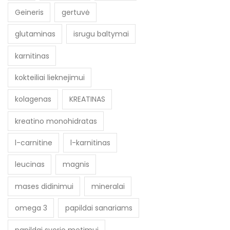
Geineris
gertuvė
glutaminas
isrugu baltymai
karnitinas
kokteiliai lieknejimui
kolagenas
KREATINAS
kreatino monohidratas
l-carnitine
l-karnitinas
leucinas
magnis
mases didinimui
mineralai
omega 3
papildai sanariams
papildai svorio metimui