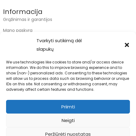
Informacija
Grąžinimas ir garantijos
Mano paskyra
Tvarkyti sutikimą dėl
Apmokėjimas
slapukų
Krepšelis
We use technologies like cookies to store and/or access device
information. We do this to improve browsing experience and to
Kontaktai
show (non-) personalized ads. Consenting to these technologies
will allow us to process data such as browsing behavior or unique
info@bodyfoodas.lt
IDs on this site. Not consenting or withdrawing consent, may
+370 600 77017
adversely affect certain features and functions.
Priimti
Neigti
Visos teisės saugomos © Bodyfoodas.lt 2026
Peržiūrėti nuostatas