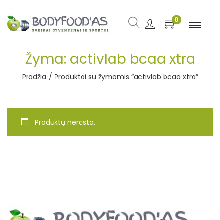
0
Žyma:
activlab bcaa xtra
Pradžia
/
Produktai su žymomis “activlab bcaa xtra”
Produktų nerasta.