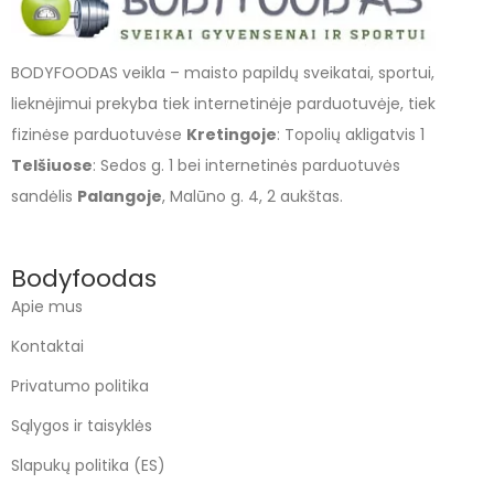
BODYFOODAS veikla – maisto papildų sveikatai, sportui,
lieknėjimui prekyba tiek internetinėje parduotuvėje, tiek
fizinėse parduotuvėse
Kretingoje
: Topolių akligatvis 1
Telšiuose
: Sedos g. 1 bei internetinės parduotuvės
sandėlis
Palangoje
, Malūno g. 4, 2 aukštas.
Bodyfoodas
Apie mus
Kontaktai
Privatumo politika
Sąlygos ir taisyklės
Slapukų politika (ES)