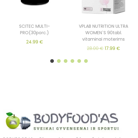
SCITEC MULTI-
VPLAB NUTRITION ULTRA
PRO(30porc.)
WOMEN`S 90tabl.
vitaminai moterims
24.99
€
28.00
€
17.99
€