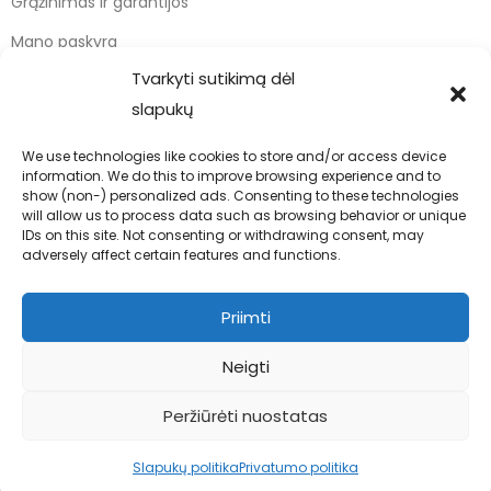
Grąžinimas ir garantijos
Mano paskyra
Tvarkyti sutikimą dėl
Apmokėjimas
slapukų
Krepšelis
We use technologies like cookies to store and/or access device
information. We do this to improve browsing experience and to
Kontaktai
show (non-) personalized ads. Consenting to these technologies
will allow us to process data such as browsing behavior or unique
info@bodyfoodas.lt
IDs on this site. Not consenting or withdrawing consent, may
+370 600 77017
adversely affect certain features and functions.
Priimti
Neigti
Visos teisės saugomos © Bodyfoodas.lt 2026
Peržiūrėti nuostatas
Slapukų politika
Privatumo politika