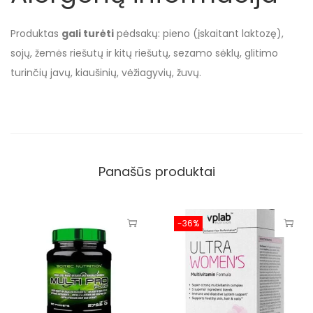
Produktas
gali turėti
pėdsakų: pieno (įskaitant laktozę),
sojų, žemės riešutų ir kitų riešutų, sezamo sėklų, glitimo
turinčių javų, kiaušinių, vėžiagyvių, žuvų.
Panašūs produktai
-36%