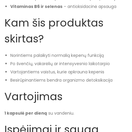
Vitaminas B6 ir selenas
– antioksidacinė apsauga
Kam šis produktas
skirtas?
Norintiems palaikyti normalią kepenų funkciją
Po švenčių, vakarėlių ar intensyvesnio laikotarpio
Vartojantiems vaistus, kurie apkrauna kepenis
Besirūpinantiems bendra organizmo detoksikacija
Vartojimas
1 kapsulė per dieną
su vandeniu.
Įspėjimai ir sauga