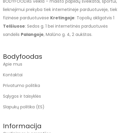
BODYFOODAS veikla – maisto papildų sveikatai, sportui,
lieknėjimui prekyba tiek internetinėje parduotuvėje, tiek
fizinėse parduotuvėse
Kretingoje
: Topolių akligatvis 1
Telšiuose
: Sedos g. 1 bei internetinės parduotuvės
sandėlis
Palangoje
, Malūno g. 4, 2 aukštas.
Bodyfoodas
Apie mus
Kontaktai
Privatumo politika
Sąlygos ir taisyklės
Slapukų politika (ES)
Informacija