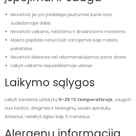
Nevartoti, jei yra padidėjęs jautrumas kuriai nors
sudedamajai daliai.
Nevartoti vaikams, nėščioms ir žindančioms moterims.
Maisto papildas neturi būti vartojamas kaip maisto
pakaitalas.
Nevartoti didesnės nei rekomenduojamos paros dozės.
Laikyti vaikams nepasiekiamoje vietoje.
Laikymo sąlygos
Laikyti sandariai uždarytą
5–25 °C temperatūroje
, saugoti
nuo karščio, drėgmės ir tiesioginių saulės spindulių.
Atidarius, nelaikyti ilgiau kaip 6 mėnesius.
Alergenų informacija