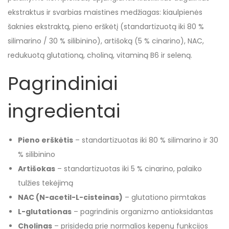
ekstraktus ir svarbias maistines medžiagas: kiaulpienės
šaknies ekstraktą, pieno erškėtį (standartizuotą iki 80 %
silimarino / 30 % silibinino), artišoką (5 % cinarino), NAC,
redukuotą glutationą, choliną, vitaminą B6 ir seleną.
Pagrindiniai
ingredientai
Pieno erškėtis
– standartizuotas iki 80 % silimarino ir 30
% silibinino
Artišokas
– standartizuotas iki 5 % cinarino, palaiko
tulžies tekėjimą
NAC (N-acetil-L-cisteinas)
– glutationo pirmtakas
L-glutationas
– pagrindinis organizmo antioksidantas
Cholinas
– prisideda prie normalios kepenų funkcijos