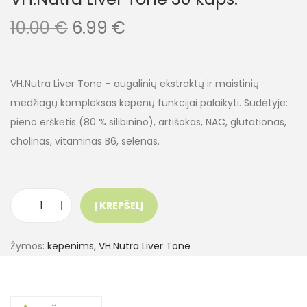
10.00
€
6.99
€
VH.Nutra Liver Tone – augalinių ekstraktų ir maistinių
medžiagų kompleksas kepenų funkcijai palaikyti. Sudėtyje:
pieno erškėtis (80 % silibinino), artišokas, NAC, glutationas,
cholinas, vitaminas B6, selenas.
Į KREPŠELĮ
Žymos:
kepenims
,
VH.Nutra Liver Tone