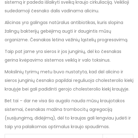
sistemą ir padeda išlaikyti sveiką kraujo cirkuliaciją. Veiklioji
sudedamoji česnako dalis vadinama alicinu.
Alicinas yra galingas natūralus antibiotikas, kuris slopina
žalingų bakterijų gebėjimą augti ir daugintis mūsų
organizme. Česnakas lėtina vėžinių ląstelių progresavimą.
Taip pat jame yra sieros ir jos junginių, dėl ko česnakas
gerina kvėpavimo sistemos veiklą ir valo toksinus.
Mokslinių tyrimų metu buvo nustatyta, kad dėl alicino ir
sieros junginių česnako papildai reguliuoja cholesterolio kiekį
kraujyje bei gali padidinti gerojo cholesterolio kiekį kraujyje.
Bet tai – dar ne visa šio augalo nauda mūsų kraujotakos
sistemai, česnakas mažina trombocitų agregaciją
(susijungimą, didėjimą), dėl to kraujas gali lengviau judėti ir
taip yra palaikomas optimalus kraujo spaudimas.