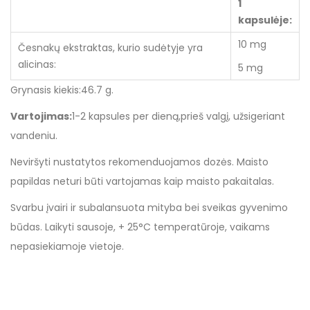
1
kapsulėje:
10 mg
Česnakų ekstraktas, kurio sudėtyje yra
alicinas:
5 mg
Grynasis kiekis:46.7 g.
Vartojimas:
1-2 kapsules per dieną,prieš valgį, užsigeriant
vandeniu.
Neviršyti nustatytos rekomenduojamos dozės. Maisto
papildas neturi būti vartojamas kaip maisto pakaitalas.
Svarbu įvairi ir subalansuota mityba bei sveikas gyvenimo
būdas. Laikyti sausoje, + 25°C temperatūroje, vaikams
nepasiekiamoje vietoje.