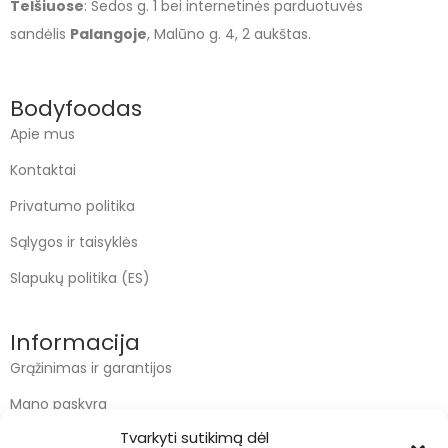
Telšiuose
: Sedos g. 1 bei internetinės parduotuvės
sandėlis
Palangoje
, Malūno g. 4, 2 aukštas.
Bodyfoodas
Apie mus
Kontaktai
Privatumo politika
Sąlygos ir taisyklės
Slapukų politika (ES)
Informacija
Grąžinimas ir garantijos
Mano paskyra
Tvarkyti sutikimą dėl
Apmokėjimas