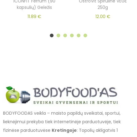
ICONFIT Ferrum (90
OstroVit Spiruline VEGE
kapsulių) Geležis
250g
11.89
€
12.00
€
BODYFOODAS veikla – maisto papildų sveikatai, sportui,
lieknėjimui prekyba tiek internetinėje parduotuvėje, tiek
fizinėse parduotuvėse
Kretingoje
: Topolių akligatvis 1