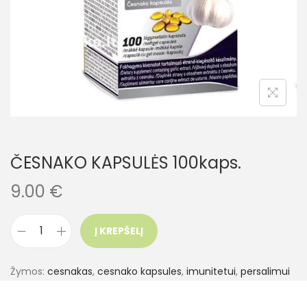
ČESNAKO KAPSULĖS 100kaps.
9.00
€
Į KREPŠELĮ
Žymos:
cesnakas
,
cesnako kapsules
,
imunitetui
,
persalimui