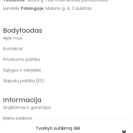
Telšiuose
: Sedos g. 1 bei internetinės parduotuvės
sandėlis
Palangoje
, Malūno g. 4, 2 aukštas.
Bodyfoodas
Apie mus
Kontaktai
Privatumo politika
Sąlygos ir taisyklės
Slapukų politika (ES)
Informacija
Grąžinimas ir garantijos
Mano paskyra
Tvarkyti sutikimą dėl
Apmokėjimas