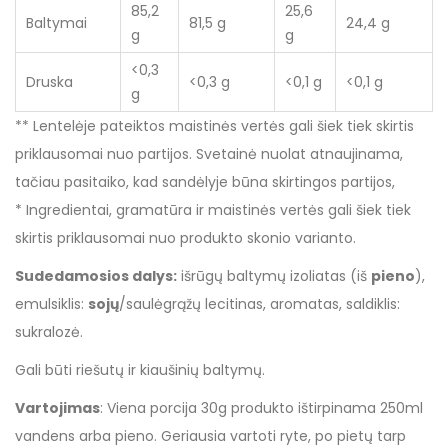
85,2
25,6
Baltymai
81,5 g
24,4 g
g
g
<0,3
Druska
<0,3 g
<0,1 g
<0,1 g
g
** Lentelėje pateiktos maistinės vertės gali šiek tiek skirtis
priklausomai nuo partijos. Svetainė nuolat atnaujinama,
tačiau pasitaiko, kad sandėlyje būna skirtingos partijos,
* Ingredientai, gramatūra ir maistinės vertės gali šiek tiek
skirtis priklausomai nuo produkto skonio varianto.
Sudedamosios dalys:
išrūgų baltymų izoliatas (iš
pieno
),
emulsiklis:
sojų
/saulėgrąžų lecitinas, aromatas, saldiklis:
sukralozė.
Gali būti riešutų ir kiaušinių baltymų.
Vartojimas
: Viena porcija 30g produkto ištirpinama 250ml
vandens arba pieno. Geriausia vartoti ryte, po pietų tarp