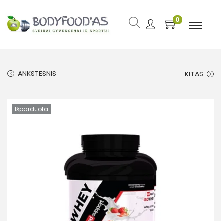
0
ANKSTESNIS
KITAS
Išparduota