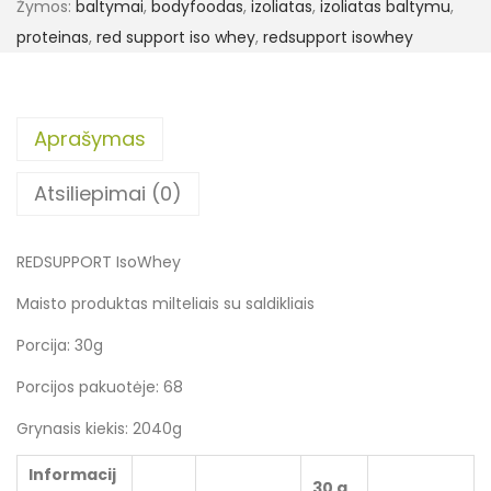
Žymos:
baltymai
,
bodyfoodas
,
izoliatas
,
izoliatas baltymu
,
proteinas
,
red support iso whey
,
redsupport isowhey
Aprašymas
Atsiliepimai (0)
REDSUPPORT IsoWhey
Maisto produktas milteliais su saldikliais
Porcija: 30g
Porcijos pakuotėje: 68
Grynasis kiekis: 2040g
Informacij
30 g