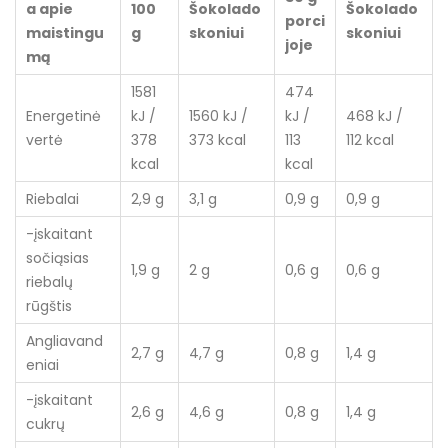
a apie
100
Šokolado
Šokolado
porci
maistingu
g
skoniui
skoniui
joje
mą
1581
474
Energetinė
kJ /
1560 kJ /
kJ /
468 kJ /
vertė
378
373 kcal
113
112 kcal
kcal
kcal
Riebalai
2,9 g
3,1 g
0,9 g
0,9 g
-įskaitant
sočiąsias
1,9 g
2 g
0,6 g
0,6 g
riebalų
rūgštis
Angliavand
2,7 g
4,7 g
0,8 g
1,4 g
eniai
-įskaitant
2,6 g
4,6 g
0,8 g
1,4 g
cukrų