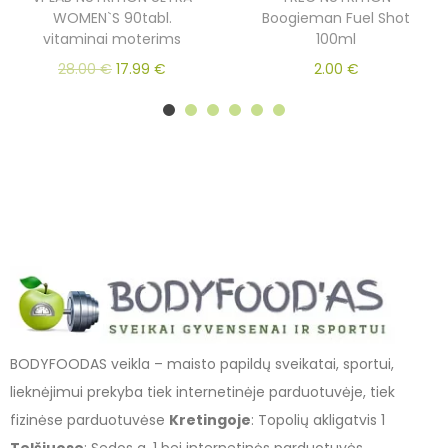
WOMEN`S 90tabl.
Boogieman Fuel Shot
vitaminai moterims
100ml
28.00
€
17.99
€
2.00
€
BODYFOODAS veikla – maisto papildų sveikatai, sportui,
lieknėjimui prekyba tiek internetinėje parduotuvėje, tiek
fizinėse parduotuvėse
Kretingoje
: Topolių akligatvis 1