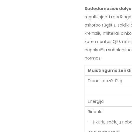
Sudedamosios dalys
reguliuojanti medžiaga 
askorbo rūgštis, saldikl
kremzlių milteliai, cink
kofermentas Q10, retini
nepakeičia subalansuot
normos!
Maistingumo ženkl
Dienos dozė: 12 g
Energija
Riebalai
– iš kurių sočiųjų rieb