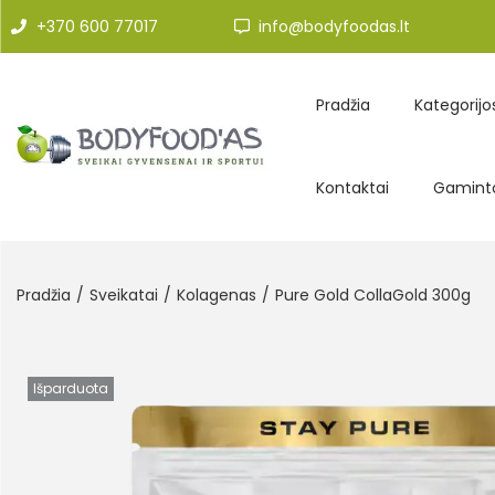
+370 600 77017
info@bodyfoodas.lt
Pradžia
Kategorijo
Kontaktai
Gaminto
Pradžia
/
Sveikatai
/
Kolagenas
/
Pure Gold CollaGold 300g
Išparduota