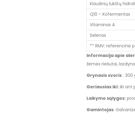
Kiaušinių lukštų hidrol
Q10 – Kofermentas
Vitaminas A
Selenas
** RMV: referencinė 
Informacija apie ale
žemės riešutai, lazdyno 
Grynasis svoris
: 300 
Geriausias iki:
iki ant
Laikymo sąlygos:
prod
Gamintojas
: Galvaniz