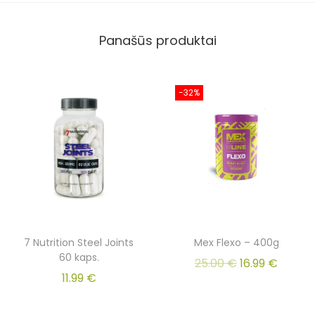
Panašūs produktai
-32%
7 Nutrition Steel Joints
Mex Flexo – 400g
60 kaps.
25.00
€
16.99
€
11.99
€