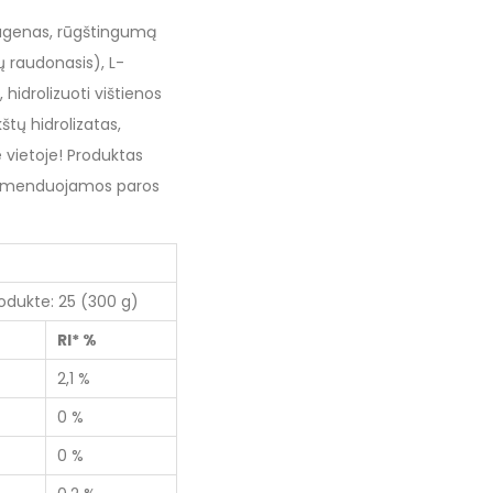
agenas, rūgštingumą
ų raudonasis), L-
 hidrolizuoti vištienos
štų hidrolizatas,
 vietoje! Produktas
ekomenduojamos paros
odukte: 25 (300 g)
RI* %
2,1 %
0 %
0 %