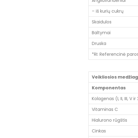
Angliavandeniai
– iš kurių cukrų
Skaidulos
Baltymai
Druska
*RI: Referencinė par
Veikliosios medžia
Komponentas
Kolagenas (I, II, III, V ir
Vitaminas C
Hialurono rūgštis
Cinkas