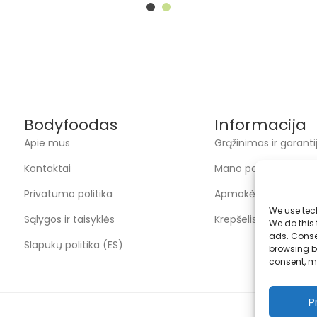
Bodyfoodas
Informacija
Apie mus
Grąžinimas ir garanti
Kontaktai
Mano paskyra
Privatumo politika
Apmokėjimas
We use tec
Sąlygos ir taisyklės
Krepšelis
We do this
ads. Conse
Slapukų politika (ES)
browsing be
consent, m
P