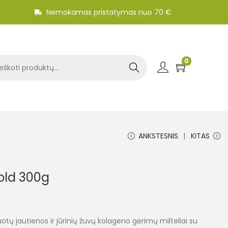
Nemokamas pristatymas nuo 70 €
0
Search
ANKSTESNIS
KITAS
old 300g
otų jautienos ir jūrinių žuvų kolageno gėrimų milteliai su