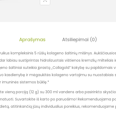
Aprašymas
Atsiliepimai (0)
uikus kompleksinis 5 rūšių kolageno šaltinių mišinys. Aukščiausios
ar labiau sustiprintas hidrolizuotais vištienos kremzlių milteliais i
geno šaltiniai suteikia įprastą „Collagold“ kokybę su papildomais v
 savo kasdienybę ir mėgaukitės kolageno vartojimu su nuostabiais s
ir imuninės sistemos būklę.*
te vieną porciją (12 g) su 300 ml vandens arba pasirinkto skysčio. 
matuoti. Suvartokite iš karto po paruošimo! Rekomenduojama pa
i dietą, atitinkančią jūsų individualius poreikius, rekomenduojame