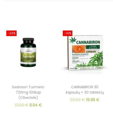
-24%
-14%
Swanson Turmeric
CANNABIRON 30
720mg 100kap
kapsulių + 30 tablečių
(Ciberžolė)
22.00
€
18.99
€
13.00
€
9.94
€