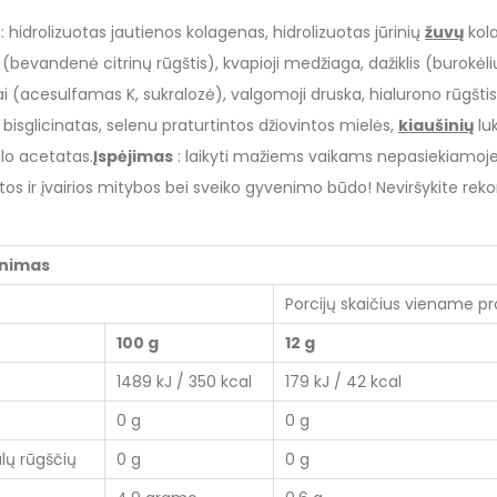
: hidrolizuotas jautienos kolagenas, hidrolizuotas jūrinių
žuvų
kol
(bevandenė citrinų rūgštis), kvapioji medžiaga, dažiklis (burokėli
iai (acesulfamas K, sukralozė), valgomoji druska, hialurono rūgštis,
o bisglicinatas, selenu praturtintos džiovintos mielės,
kiaušinių
luk
lo acetatas.
Įspėjimas
: laikyti mažiems vaikams nepasiekiamoje
os ir įvairios mitybos bei sveiko gyvenimo būdo! Neviršykite r
inimas
Porcijų skaičius viename pr
100 g
12 g
1489 kJ / 350 kcal
179 kJ / 42 kcal
0 g
0 g
alų rūgščių
0 g
0 g