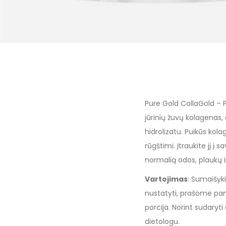
Pure Gold CollaGold – P
jūrinių žuvų kolagenas, d
hidrolizatu. Puikūs kola
rūgštimi. Įtraukite jį į
normalią odos, plaukų 
Vartojimas
: Sumaišyki
nustatyti, prašome pa
porcija. Norint sudaryt
dietologu.