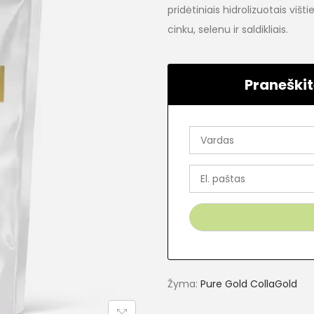
pridėtiniais hidrolizuotais višti
cinku, selenu ir saldikliais.
Praneškit
Žyma:
Pure Gold CollaGold