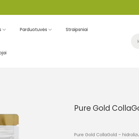
s
Parduotuvės
Straipsniai
jai
Pure Gold CollaG
Pure Gold CollaGold – hidrolizu