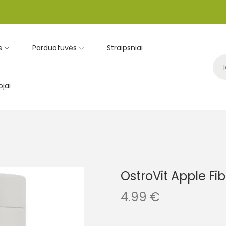
s
Parduotuvės
Straipsniai
jai
OstroVit Apple Fi
4.99
€