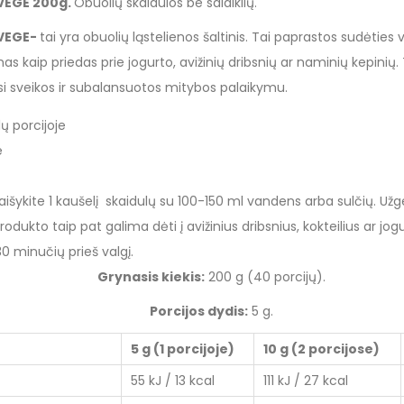
 VEGE 200g.
Obuolių skaidulos be saldiklių.
 VEGE-
tai yra obuolių ląstelienos šaltinis. Tai paprastos sudėties
as kaip priedas prie jogurto, avižinių dribsnių ar naminių kepinių.
i sveikos ir subalansuotos mitybos palaikymu.
ų porcijoje
e
aišykite 1 kaušelį skaidulų su 100-150 ml vandens arba sulčių. Už
rodukto taip pat galima dėti į avižinius dribsnius, kokteilius ar jog
30 minučių prieš valgį.
Grynasis kiekis:
200 g (40 porcijų).
Porcijos dydis:
5 g.
5 g (1 porcijoje)
10 g (2 porcijose)
55 kJ / 13 kcal
111 kJ / 27 kcal