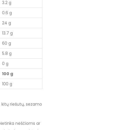
3.2 g
0.6 g
24 g
13.7 g
60 g
5.8 g
0 g
100 g
100 g
, kitų riešutų, sezamo
. Netinka nėščioms ar