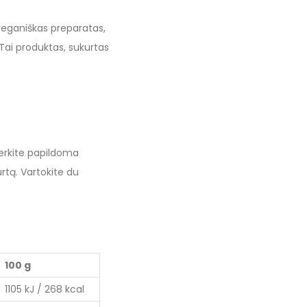
 veganiškas preparatas,
 Tai produktas, sukurtas
gerkite papildoma
urtą. Vartokite du
100 g
1105 kJ / 268 kcal