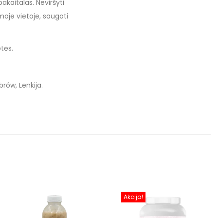
kaitalas. Neviršyti
oje vietoje, saugoti
tės.
brów, Lenkija.
Akcija!