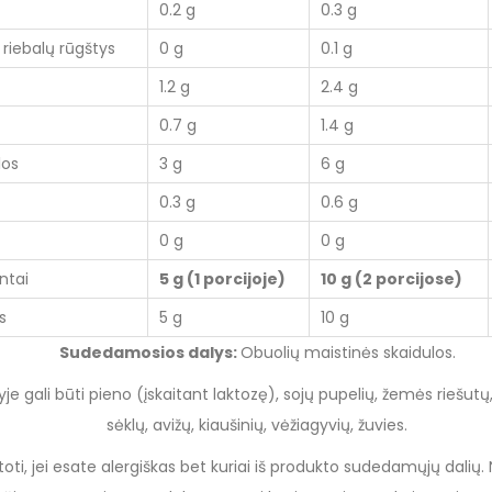
0.2 g
0.3 g
s riebalų rūgštys
0 g
0.1 g
1.2 g
2.4 g
0.7 g
1.4 g
los
3 g
6 g
0.3 g
0.6 g
0 g
0 g
ntai
5 g (1 porcijoje)
10 g (2 porcijose)
s
5 g
10 g
Sudedamosios dalys:
Obuolių maistinės skaidulos.
je gali būti pieno (įskaitant laktozę), sojų pupelių, žemės riešutų
sėklų, avižų, kiaušinių, vėžiagyvių, žuvies.
oti, jei esate alergiškas bet kuriai iš produkto sudedamųjų dalių