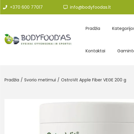
+370 600 77017
info@bodyfoodas.lt
Pradžia
Kategorijo
Kontaktai
Gaminto
Pradžia
/
Svorio metimui
/
OstroVit Apple Fiber VEGE 200 g