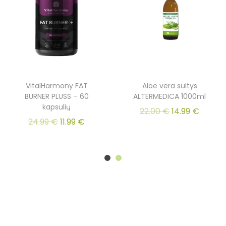
VitalHarmony FAT
Aloe vera sultys
BURNER PLUSS – 60
ALTERMEDICA 1000ml
kapsulių
22.00
€
14.99
€
24.99
€
11.99
€