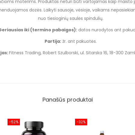
nčioms moterims. Produktas neturi būti vartojamas kaip maisto pa
enduojamos dozės. Laikyti sausoje, vėsioje, vaikams nepasiekiam
nuo tiesioginių saulės spindulių.
Geriausias iki (termino pabaigos):
datos nurodytos ant pakuo
Partija:
žr. ant pakuotės.
jas:
Fitness Trading, Robert Szulborski, ul. Sitarska 16, 18-300 Zam
Panašūs produktai
-52%
-32%