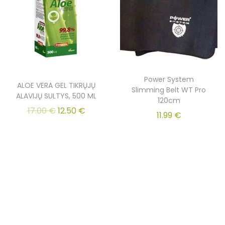
Power System
ALOE VERA GEL TIKRŲJŲ
Slimming Belt WT Pro
ALAVIJŲ SULTYS, 500 ML
120cm
17.00
€
12.50
€
11.99
€