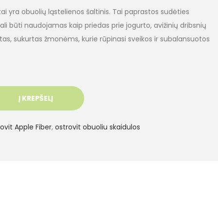
tai yra obuolių ląstelienos šaltinis. Tai paprastos sudėties
li būti naudojamas kaip priedas prie jogurto, avižinių dribsnių
tas, sukurtas žmonėms, kurie rūpinasi sveikos ir subalansuotos
Į KREPŠELĮ
ovit Apple Fiber
,
ostrovit obuoliu skaidulos