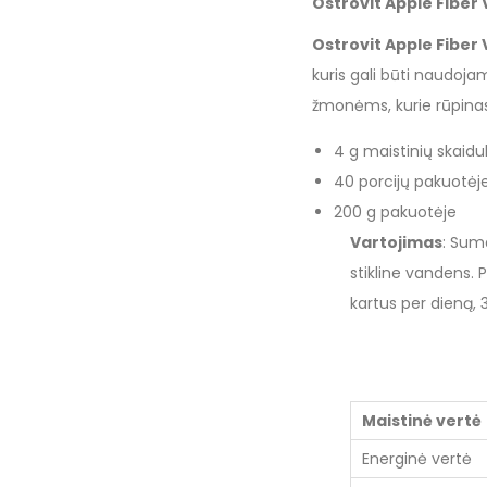
Ostrovit Apple Fiber
Ostrovit Apple Fiber
kuris gali būti naudojam
žmonėms, kurie rūpinas
4 g maistinių skaidul
40 porcijų pakuotėj
200 g pakuotėje
Vartojimas
: Sum
stikline vandens. P
kartus per dieną, 
Maistinė vertė
Energinė vertė