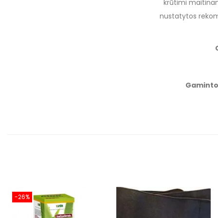
krūtimi maitina
nustatytos rekom
Gaminto
-26%