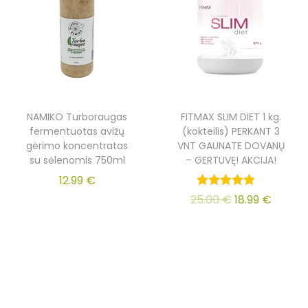
NAMIKO Turboraugas
FITMAX SLIM DIET 1 kg.
fermentuotas avižų
(kokteilis) PERKANT 3
gėrimo koncentratas
VNT GAUNATE DOVANŲ
su sėlenomis 750ml
– GERTUVĘ! AKCIJA!
12.99
€
25.00
€
18.99
€