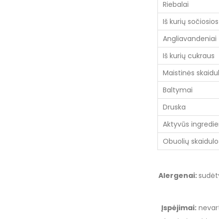
Riebalai
Iš kurių sočiosio
Angliavandeniai
Iš kurių cukraus
Maistinės skaidu
Baltymai
Druska
Aktyvūs ingredie
Obuolių skaidulo
Alergenai:
sudėty
Įspėjimai:
nevart