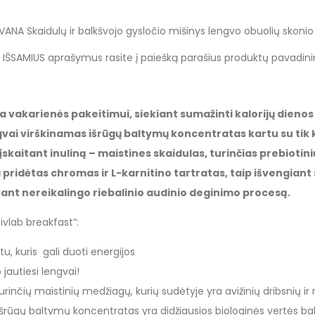
VANA Skaidulų ir balkšvojo gysločio mišinys lengvo obuolių skoni
s IŠSAMIUS aprašymus rasite į paiešką parašius produktų pavadin
 vakarienės pakeitimui, siekiant sumažinti kalorijų dienos
gvai virškinamas išrūgų baltymų koncentratas kartu su tik
įskaitant inuliną – maistines skaidulas, turinčias prebiotin
 pridėtas chromas ir L-karnitino tartratas, taip išvengiant 
ikant nereikalingo riebalinio audinio deginimo procesą.
tivlab breakfast”:
u, kuris gali duoti energijos
 jautiesi lengvai!
nčių maistinių medžiagų, kurių sudėtyje yra avižinių dribsnių ir r
šrūgų baltymų koncentratas yra didžiausios biologinės vertės ba