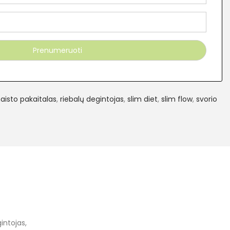
aisto pakaitalas
,
riebalų degintojas
,
slim diet
,
slim flow
,
svorio
gintojas,