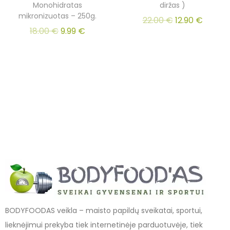
Monohidratas
diržas )
mikronizuotas – 250g.
22.00
€
12.90
€
18.00
€
9.99
€
BODYFOODAS veikla – maisto papildų sveikatai, sportui,
lieknėjimui prekyba tiek internetinėje parduotuvėje, tiek