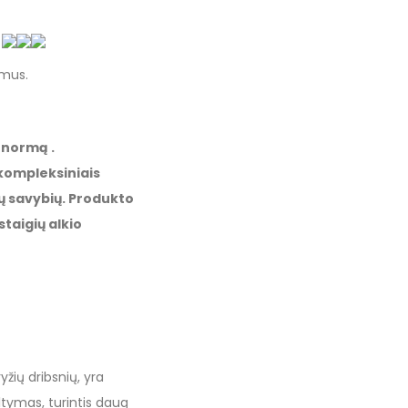
o
imus.
 normą .
 kompleksiniais
ių savybių. Produkto
staigių alkio
yžių dribsnių, yra
ltymas, turintis daug