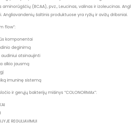
 aminorūgščių (BCAA), pvz., Leucinas, valinas ir izoleucinas. Ang
i. Angliavandenių šaltinis produktuose yra ryžių ir avižų dribsniai.
m flow”:
alūs komponentai
audinio deginimą
 audiniui atsinaujinti
a alkio jausmą
gį
eiką imuninę sistemą
sločio ir gerųjų bakterijų mišinys “COLONORMAx”:
KAI
I
UJYJE REGULIAVIMUI