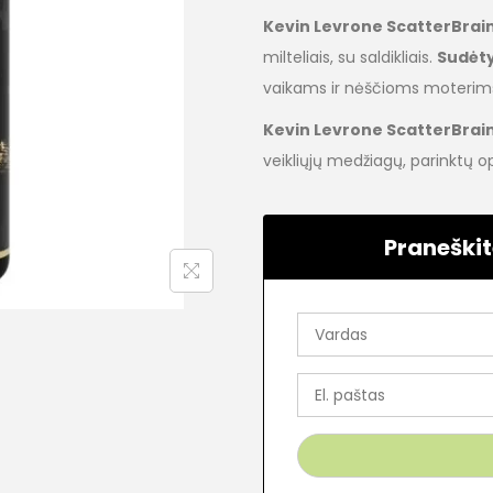
Kevin Levrone ScatterBrain
milteliais, su saldikliais.
Sudėty
vaikams ir nėščioms moterim
Kevin Levrone ScatterBrai
veikliųjų medžiagų, parinktų o
Praneškit