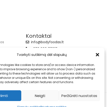
Kontaktai
jos
info@bodyfoodas.lt
+370 600 77017
Tvarkyti sutikimą dėl slapukų
hnologies like cookies to store and/or access device information.
 to improve browsing experience and to show (non-) personalized
nting to these technologies will allow us to process data such as
havior or unique IDs on this site. Not consenting or withdrawing
ay adversely affect certain features and functions.
riimti
Neigti
Peržiūrėti nuostatas
Slapukų politika
Privatumo politika