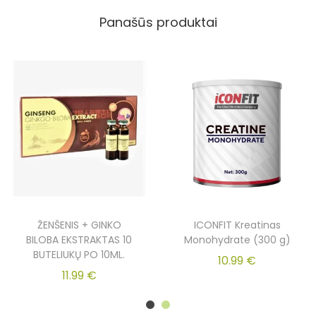
Panašūs produktai
ŽENŠENIS + GINKO
ICONFIT Kreatinas
BILOBA EKSTRAKTAS 10
Monohydrate (300 g)
BUTELIUKŲ PO 10ML.
10.99
€
11.99
€