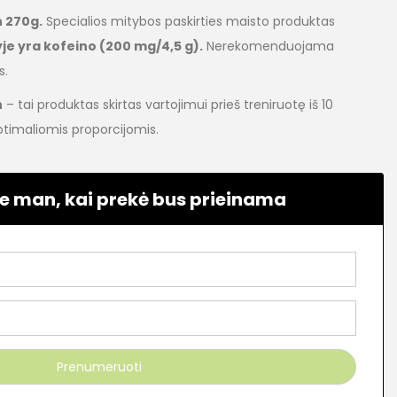
 270g.
Specialios mitybos paskirties maisto produktas
je yra kofeino (200 mg/4,5 g).
Nerekomenduojama
s.
n
– tai produktas skirtas vartojimui prieš treniruotę iš 10
ptimaliomis proporcijomis.
e man, kai prekė bus prieinama