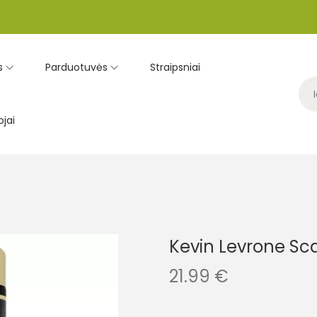
s
Parduotuvės
Straipsniai
jai
Kevin Levrone Sc
21.99
€