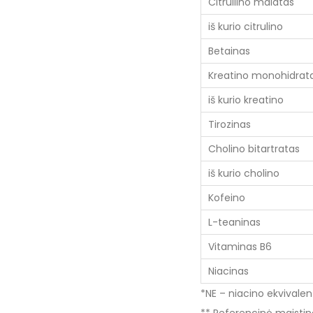
Citrullino malatas
iš kurio citrulino
Betainas
Kreatino monohidrat
iš kurio kreatino
Tirozinas
Cholino bitartratas
iš kurio cholino
Kofeino
L-teaninas
Vitaminas B6
Niacinas
*NE – niacino ekvivalen