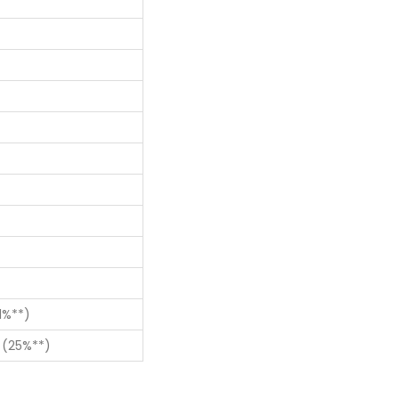
1%**)
 (25%**)