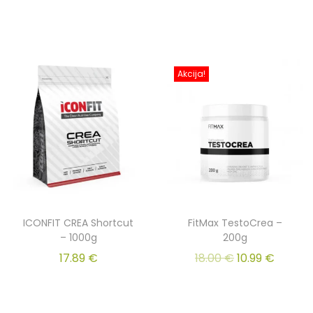
Akcija!
ICONFIT CREA Shortcut
FitMax TestoCrea –
– 1000g
200g
17.89
€
18.00
€
10.99
€