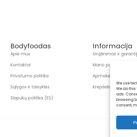
Bodyfoodas
Informacija
Apie mus
Grąžinimas ir garanti
Kontaktai
Mano paskyra
Privatumo politika
Apmokėjimas
We use tec
Sąlygos ir taisyklės
Krepšelis
We do this
ads. Conse
Slapukų politika (ES)
browsing be
consent, m
P