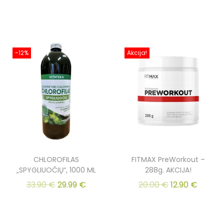
-12%
Akcija!
CHLOROFILAS
FITMAX PreWorkout –
„SPYGLIUOČIŲ“, 1000 ML
288g. AKCIJA!
33.90
€
29.99
€
20.00
€
12.90
€