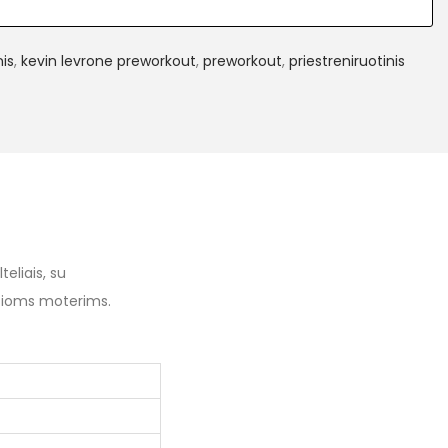
is
,
kevin levrone preworkout
,
preworkout
,
priestreniruotinis
eliais, su
ioms moterims.