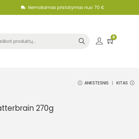
Nemokamas pristatymas nuo 70 €
0
Search
ANKSTESNIS
KITAS
atterbrain 270g