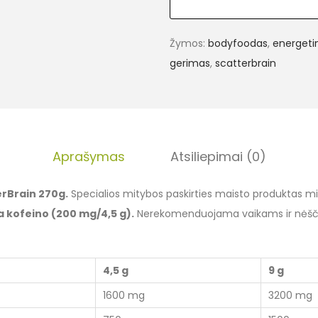
Žymos:
bodyfoodas
,
energetin
gerimas
,
scatterbrain
Aprašymas
Atsiliepimai (0)
rBrain 270g.
Specialios mitybos paskirties maisto produktas milt
a kofeino (200 mg/4,5 g).
Nerekomenduojama vaikams ir nėšč
4,5 g
9 g
1600 mg
3200 mg