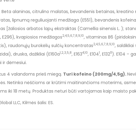
ė vertė
:
Beta alaninas, citrulino malatas, bevandenis betainas, kreatino
rtratas, lipnumą reguliuojanti medžiaga (E551), bevandenis kofeina
nas [žaliosios arbatos lapų ekstraktas (Camellia sinensis L. ); stan
2,4,5,6,7,8,9,10
0, E296), kvapiosios medžiagos
, vitaminas B6 (piridoksi
2,4,5,6,7,8,9,10
tis), raudonųjų burokėlių sulčių koncentratas
, saldikli
1,2,3,5,8
4,10
1
11
zidai), druska, dažikliai (E160a
, E163
, E104
, E132
). E104 – ga
 ir dėmesiui.
likus 4 valandoms prieš miegą.
Turi kofeino (200mg/4,5g).
Nevi
s. Netinka nėščioms ar krūtimi maitinančioms moterims, asm
ims iki 18 metų. Produktas neturi būti vartojamas kaip maisto pak
obal LLC, Kilmės šalis: ES.