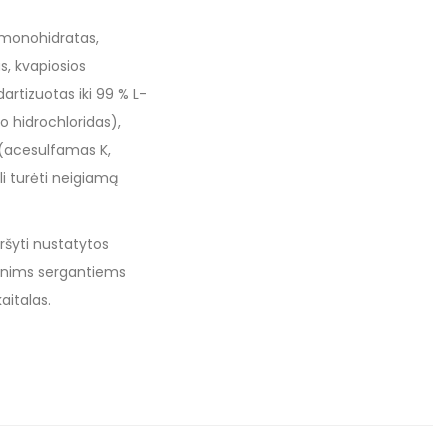
 monohidratas,
s, kvapiosios
dartizuotas iki 99 % L-
no hidrochloridas),
ai (acesulfamas K,
li turėti neigiamą
ršyti nustatytos
enims sergantiems
aitalas.