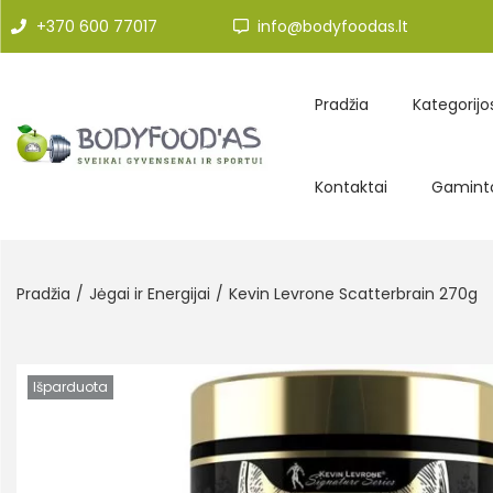
+370 600 77017
info@bodyfoodas.lt
Pradžia
Kategorijo
Kontaktai
Gaminto
Pradžia
/
Jėgai ir Energijai
/
Kevin Levrone Scatterbrain 270g
Išparduota