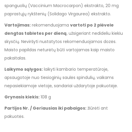
spanguolių (Vaccinium Macrocarpon) ekstrakto, 20 mg
paprastųjų rykštenių (Solidago Virgaurea) ekstrakto.
Vartojimas:
rekomenduojama
vartoti po 2 plėvele
dengtas tabletes per dieną
, užsigeriant nedideliu kiekiu
skysčių. Neviršyti nustatytos rekomenduojamos dozės.
Maisto papildas neturėtų būti vartojamas kaip maisto
pakaitalas.
Laikymo sąlygos:
laikyti kambario temperatūroje,
apsaugotoje nuo tiesioginių saulės spindulių, vaikams
nepasiekiamoje vietoje, sandariai uždarytoje pakuotėje.
Grynasis kiekis:
108 g
Partijos Nr. / Geriausias iki pabaigos:
žiūrėti ant
pakuotės.