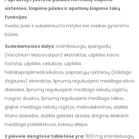
sistemos, šlapimo pūslės ir apatinių šlapimo takų
funkcijas.
Svarbu įvairi ir subalansuota mityba bei sveikas gyvenimo
būdas.
Sudedamosios dalys:
stambiauogių spanguolių
(Vaccinium Macrocarpon) ekstraktas, užpildas kalcio
fosfatai, užpildas celiuliozė, užpildas
hidroksipropilmetilceliuliozė, paprastųjų rykštenių (Solidago
Virgaurea) ekstraktas, lipnumą reguliuojanti medžiaga silicio
dioksidas, lipnumą reguliuojanti medžiaga riebalų rūgščių
magnio druskos, lipnumą reguliuojanti medžiaga talkas,
glajinė medžiaga riebalų rūgštys, maltodekstrinas, dažiklis
titano dioksidas, dažiklis geležies oksidai, drėgmę išlaikanti
medžiaga polidekstrozė, kokosų aliejus.
2 plėvele dengtose tabletėse yra:
800 mg stambiauogių