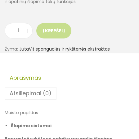
ir apatinių šlapimo takų funkcijas.
Į KREPŠELĮ
Žyma:
JutaVit spanguolės ir rykštenės ekstraktas
Aprašymas
Atsiliepimai (0)
Maisto papildas
Šlapimo sistemai
Paprastoji rykštenė palaiko normalią šlapimo