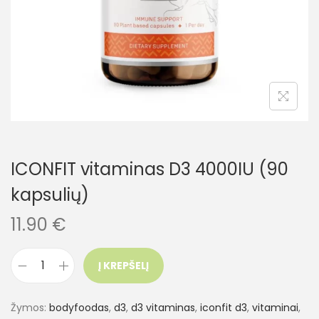
ICONFIT vitaminas D3 4000IU (90
kapsulių)
11.90
€
Į KREPŠELĮ
Žymos:
bodyfoodas
,
d3
,
d3 vitaminas
,
iconfit d3
,
vitaminai
,