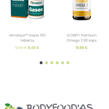
Himalaya™ Gasex 100
ICONFIT Premium
tablečių
Omega 3 90 kaps.
12.00
€
8.49
€
19.89
€