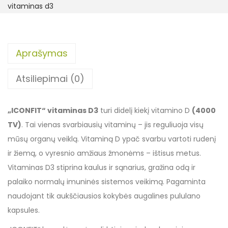
vitaminas d3
Aprašymas
Atsiliepimai (0)
„ICONFIT“ vitaminas D3
turi didelį kiekį vitamino D
(4000
TV)
. Tai vienas svarbiausių vitaminų – jis reguliuoja visų
mūsų organų veiklą. Vitaminą D ypač svarbu vartoti rudenį
ir žiemą, o vyresnio amžiaus žmonėms – ištisus metus.
Vitaminas D3 stiprina kaulus ir sąnarius, gražina odą ir
palaiko normalų imuninės sistemos veikimą. Pagaminta
naudojant tik aukščiausios kokybės augalines pululano
kapsules.