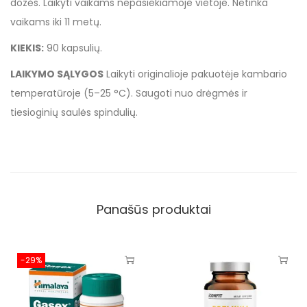
dozės. Laikyti vaikams nepasiekiamoje vietoje. Netinka
vaikams iki 11 metų.
KIEKIS:
90 kapsulių.
LAIKYMO SĄLYGOS
Laikyti originalioje pakuotėje kambario
temperatūroje (5–25 °C). Saugoti nuo drėgmės ir
tiesioginių saulės spindulių.
Panašūs produktai
-29%