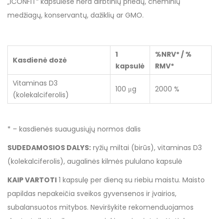
„ICONFIT“ kapsulėse nėra dirbtinių priedų, cheminių
medžiagų, konservantų, dažiklių ar GMO.
1
%NRV* / %
Kasdienė dozė
kapsulė
RMV*
Vitaminas D3
100 μg
2000 %
(kolekalciferolis)
* – kasdienės suaugusiųjų normos dalis
SUDEDAMOSIOS DALYS:
ryžių miltai (birūs), vitaminas D3
(kolekalciferolis), augalinės kilmės pululano kapsulė
KAIP VARTOTI
1 kapsulę per dieną su riebiu maistu. Maisto
papildas nepakeičia sveikos gyvensenos ir įvairios,
subalansuotos mitybos. Neviršykite rekomenduojamos