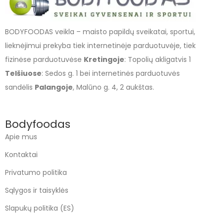
BODYFOODAS veikla – maisto papildų sveikatai, sportui,
lieknėjimui prekyba tiek internetinėje parduotuvėje, tiek
fizinėse parduotuvėse
Kretingoje
: Topolių akligatvis 1
Telšiuose
: Sedos g. 1 bei internetinės parduotuvės
sandėlis
Palangoje
, Malūno g. 4, 2 aukštas.
Bodyfoodas
Apie mus
Kontaktai
Privatumo politika
Sąlygos ir taisyklės
Slapukų politika (ES)