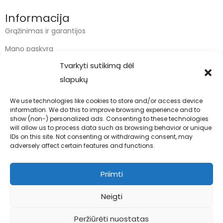
Informacija
Grąžinimas ir garantijos
Mano paskyra
Tvarkyti sutikimą dėl
Apmokėjimas
slapukų
Krepšelis
We use technologies like cookies to store and/or access device
information. We do this to improve browsing experience and to
Kontaktai
show (non-) personalized ads. Consenting to these technologies
will allow us to process data such as browsing behavior or unique
info@bodyfoodas.lt
IDs on this site. Not consenting or withdrawing consent, may
+370 600 77017
adversely affect certain features and functions.
Priimti
Neigti
Visos teisės saugomos © Bodyfoodas.lt 2026
Peržiūrėti nuostatas