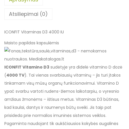
Atsiliepimai (0)
ICONFIT Vitaminas D3 4000 IU
Maisto papildas kapsulėmis
ICONFIT Vitamino D3
sudėtyje yra didelė vitamino D dozė
(
4000 TV
). Tai vienas svarbiausių vitaminų – jis turi įtakos
tinkamam visų mūsų organų funkcionavimui. Vitamino D
ypač svarbu vartoti rudens-žiemos laikotarpiu, o vyresnio
amžiaus žmonėms – ištisus metus. Vitaminas D3 būtinas,
kad kaulai, dantys ir raumenys būtų sveiki. Jis taip pat
prisideda prie normalios imuninės sistemos veiklos.
Pagaminta naudojant tik aukščiausios kokybės augalinės