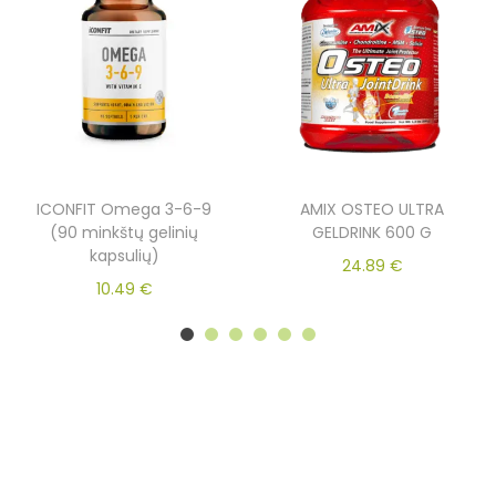
ICONFIT Omega 3-6-9
AMIX OSTEO ULTRA
(90 minkštų gelinių
GELDRINK 600 G
kapsulių)
24.89
€
10.49
€