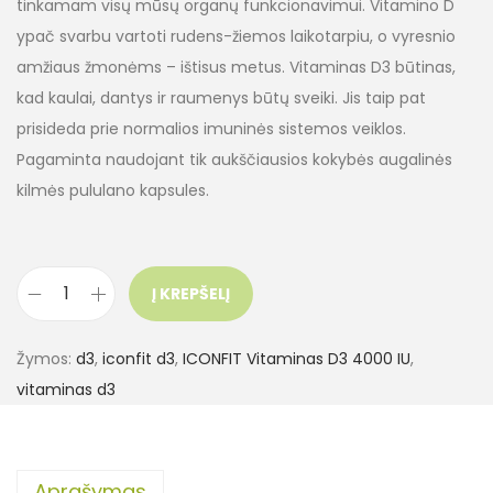
tinkamam visų mūsų organų funkcionavimui. Vitamino D
ypač svarbu vartoti rudens-žiemos laikotarpiu, o vyresnio
amžiaus žmonėms – ištisus metus. Vitaminas D3 būtinas,
kad kaulai, dantys ir raumenys būtų sveiki. Jis taip pat
prisideda prie normalios imuninės sistemos veiklos.
Pagaminta naudojant tik aukščiausios kokybės augalinės
kilmės pululano kapsules.
Į KREPŠELĮ
Žymos:
d3
,
iconfit d3
,
ICONFIT Vitaminas D3 4000 IU
,
vitaminas d3
Aprašymas