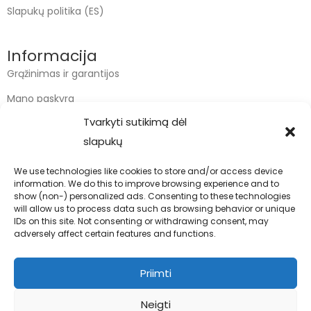
Slapukų politika (ES)
Informacija
Grąžinimas ir garantijos
Mano paskyra
Tvarkyti sutikimą dėl
Apmokėjimas
slapukų
Krepšelis
We use technologies like cookies to store and/or access device
information. We do this to improve browsing experience and to
Kontaktai
show (non-) personalized ads. Consenting to these technologies
will allow us to process data such as browsing behavior or unique
info@bodyfoodas.lt
IDs on this site. Not consenting or withdrawing consent, may
+370 600 77017
adversely affect certain features and functions.
Priimti
Neigti
Visos teisės saugomos © Bodyfoodas.lt 2026