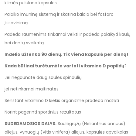
kilmės pululano kapsules.
Palaiko imuninę sistemą ir skatina kalcio bei fosforo
įsisavinimą.
Padeda raumenims tinkamai veikti ir padeda palaikyti kaulų
bei dantų sveikatą.
Indelio užtenka 90 dienų. Tik viena kapsulė per dieną!
Kada būtinai turėtumėte vartoti vitamino D papildų
?
Jei negaunate daug saulės spindulių
jei netinkamai maitinatės
Senstant vitamino D kiekis organizme pradeda mažėti
Norint pagerinti sportinius rezultatus
SUDEDAMOSIOS DALYS:
Saulėgrąžų (Helianthus annuus)
aliejus, vynuogių (Vitis vinifera) aliejus, kapsulės apvalkalas