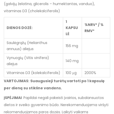
(galvijų želatina, glicerolis – humektantas, vanduo),
vitaminas D3 (cholekalciferolis)
1
%NRV* / %
DIENOS DOZĖ:
KAPSU
RMV*
LĖ
Saulėgrąžų (Helianthus
156 mg
annuus) aliejus
Vynuogių (Vitis vinifera)
140 mg
aliejus
Vitaminas D3 (kolekalciferolis)
100 μg
2000%
VARTOJIMAS:
Suaugusieji turėtų vartoti po 1 kapsulę
per dieną su stikline vandens.
ĮSPĖJIMAI
: Papildai negali pakeisti įvairios, subalansuotos
dietos ir sveiko gyvenimo būdo. Nerekomenduojama viršyti
rekomenduojamos paros dozės. Laikyti vaikams