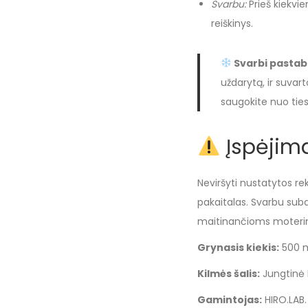
Svarbu:
Prieš kiekvi
reiškinys.
Svarbi pastaba
uždarytą, ir suvart
saugokite nuo ties
Įspėjim
Neviršyti nustatytos r
pakaitalas. Svarbu su
maitinančioms moterims
Grynasis kiekis:
500 m
Kilmės šalis:
Jungtinė 
Gamintojas:
HIRO.LAB.