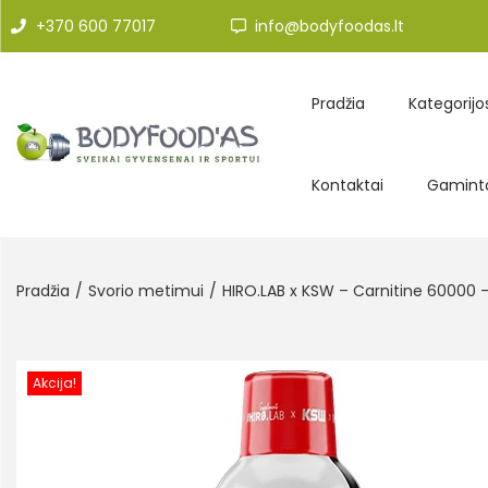
+370 600 77017
info@bodyfoodas.lt
Pradžia
Kategorijo
Kontaktai
Gaminto
Pradžia
/
Svorio metimui
/
HIRO.LAB x KSW – Carnitine 60000 
Akcija!