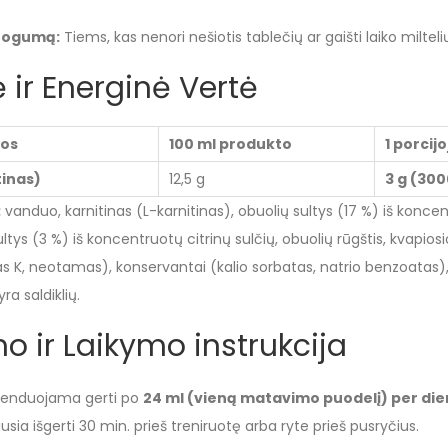
togumą:
Tiems, kas nenori nešiotis tablečių ar gaišti laiko milteli
 ir Energinė Vertė
gos
100 ml produkto
1 porcij
tinas)
12,5 g
3 g (30
:
vanduo, karnitinas (L-karnitinas), obuolių sultys (17 %) iš koncen
sultys (3 %) iš koncentruotų citrinų sulčių, obuolių rūgštis, kvapios
s K, neotamas), konservantai (kalio sorbatas, natrio benzoatas)
ra saldiklių.
o ir Laikymo instrukcija
nduojama gerti po
24 ml (vieną matavimo puodelį) per di
sia išgerti 30 min. prieš treniruotę arba ryte prieš pusryčius.