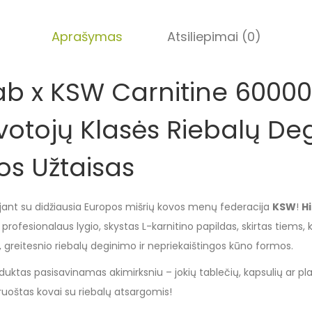
Aprašymas
Atsiliepimai (0)
ab x KSW Carnitine 60000
votojų Klasės Riebalų De
jos Užtaisas
ant su didžiausia Europos mišrių kovos menų federacija
KSW
!
H
 profesionalaus lygio, skystas L-karnitino papildas, skirtas tiems, k
 greitesnio riebalų deginimo ir nepriekaištingos kūno formos.
uktas pasisavinamas akimirksniu – jokių tablečių, kapsulių ar plak
aruoštas kovai su riebalų atsargomis!