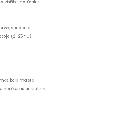
 visiškai natūralus
tuve
, sandariai
ietoje (2–25 °C),
amas kaip maisto
a nėščioms ar krūtimi