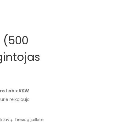
 (500
gintojas
iro.Lab x KSW
urie reikalauja
tuvų. Tiesiog įpilkite