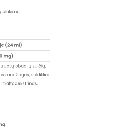
ų plakimui.
oje (24 ml)
00 mg)
truotų obuolių sulčių,
ios medžiagos, saldikliai
, maltodekstrinas.
eną
.