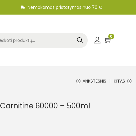
Nemokamas pristatymas nuo 70 €
0
Search
ANKSTESNIS
KITAS
 Carnitine 60000 – 500ml