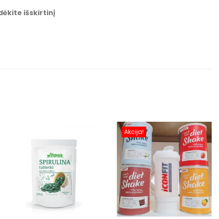
ėkite išskirtinį
Akcija!