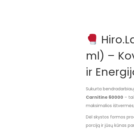
Hiro.L
ml) – Ko
ir Energi
Sukurta bendradarbiauj
Carnitine 60000
– tai
maksimalios ištvermės,
Dėl skystos formos prod
porciją ir jūsų kūnas p