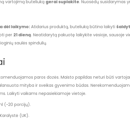
eną vartojimą buteliuką
gerai suplakite
. Nuosėdų susidarymas yra
 dėl laikymo:
Atidarius produktą, buteliuką būtina laikyti
šaldy
oti per
21 dieną
. Neatidarytą pakuotę laikykite vėsioje, sausoje v
ioginių saulės spindulių.
ai
ekomenduojamos paros dozės. Maisto papildas neturi būti vartoj
balansuota mityba ir sveikas gyvenimo būdas. Nerekomenduojam
. Laikyti vaikams nepasiekiamoje vietoje.
l (~20 porcijų).
Karalystė (UK).