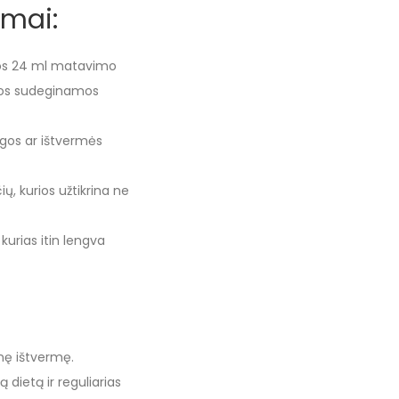
umai:
vos 24 ml matavimo
 jos sudeginamos
ėgos ar ištvermės
ių, kurios užtikrina ne
, kurias itin lengva
inę ištvermę.
dietą ir reguliarias