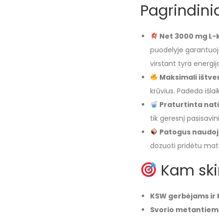
Pagrindini
Net 3000 mg L-ka
puodelyje garantuoj
virstant tyra energij
Maksimali ištver
krūvius. Padeda išlaik
Praturtinta natū
tik geresnį pasisavin
Patogus naudoj
dozuoti pridėtu mat
Kam skir
KSW gerbėjams ir
Svorio metantiem