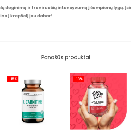
lų deginimą ir treniruočių intensyvumą į čempionų lygą. Įsid
ine į krepšelį jau dabar!
Panašūs produktai
-15%
-18%