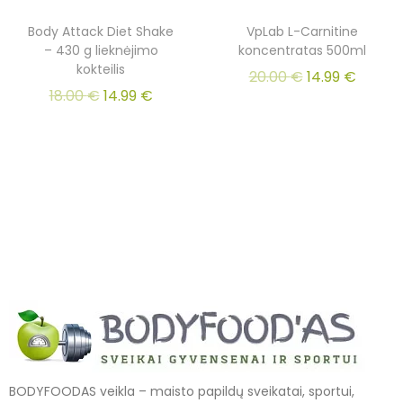
Body Attack Diet Shake
VpLab L-Carnitine
– 430 g lieknėjimo
koncentratas 500ml
kokteilis
20.00
€
14.99
€
18.00
€
14.99
€
BODYFOODAS veikla – maisto papildų sveikatai, sportui,