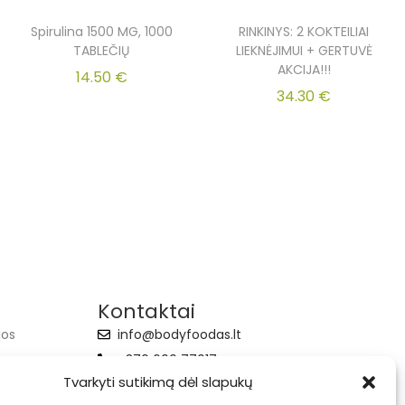
Spirulina 1500 MG, 1000
RINKINYS: 2 KOKTEILIAI
TABLEČIŲ
LIEKNĖJIMUI + GERTUVĖ
AKCIJA!!!
14.50
€
34.30
€
Kontaktai
jos
info@bodyfoodas.lt
+370 600 77017
Tvarkyti sutikimą dėl slapukų