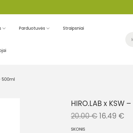
s
Parduotuvės
Straipsniai
jai
– 500ml
HIRO.LAB x KSW –
20.00
€
16.49
€
SKONIS