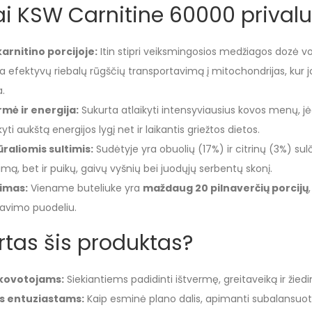
ai KSW Carnitine 60000 prival
rnitino porcijoje:
Itin stipri veiksmingosios medžiagos dozė 
a efektyvų riebalų rūgščių transportavimą į mitochondrijas, kur
a.
mė ir energija:
Sukurta atlaikyti intensyviausius kovos menų, j
yti aukštą energijos lygį net ir laikantis griežtos dietos.
raliomis sultimis:
Sudėtyje yra obuolių (17%) ir citrinų (3%) sulč
imą, bet ir puikų, gaivų vyšnių bei juodųjų serbentų skonį.
imas:
Viename buteliuke yra
maždaug 20 pilnaverčių porcijų
avimo puodeliu.
tas šis produktas?
 kovotojams:
Siekiantiems padidinti ištvermę, greitaveiką ir žied
s entuziastams:
Kaip esminė plano dalis, apimanti subalansuotą 