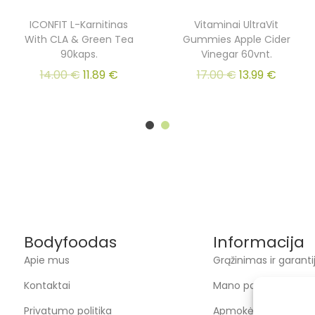
ICONFIT L-Karnitinas
Vitaminai UltraVit
With CLA & Green Tea
Gummies Apple Cider
90kaps.
Vinegar 60vnt.
14.00
€
11.89
€
17.00
€
13.99
€
Bodyfoodas
Informacija
Apie mus
Grąžinimas ir garanti
Kontaktai
Mano paskyra
Privatumo politika
Apmokėjimas