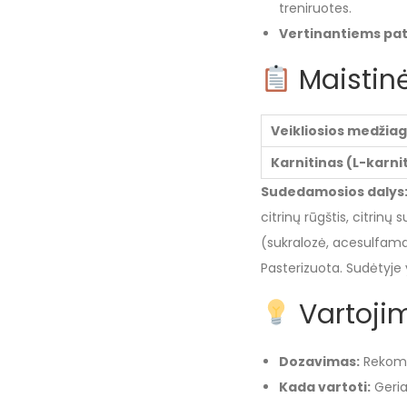
treniruotes.
Vertinantiems pa
Maistinė
Veikliosios medžia
Karnitinas (L-karni
Sudedamosios dalys
citrinų rūgštis, citrinų 
(sukralozė, acesulfama
Pasterizuota. Sudėtyje y
Vartojim
Dozavimas:
Rekome
Kada vartoti:
Geriau