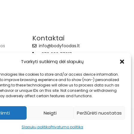
Kontaktai
jos
info@bodyfoodas.lt
+370 600 77017
Tvarkyti sutikimą dėl slapukų
hnologies like cookies to store and/or access device information.
 to improve browsing experience and to show (non-) personalized
nting to these technologies will allow us to process data such as
havior or unique IDs on this site. Not consenting or withdrawing
ay adversely affect certain features and functions.
riimti
Neigti
Peržiūrėti nuostatas
Slapukų politika
Privatumo politika