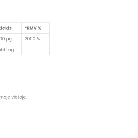
kiekis
*RMV %
100 µg
2000 %
146 mg
moje vietoje.