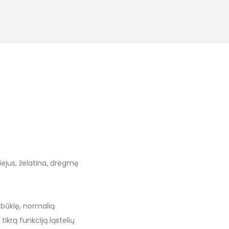
iejus, želatina, drėgmę
 būklę, normalią
tikrą funkciją ląstelių