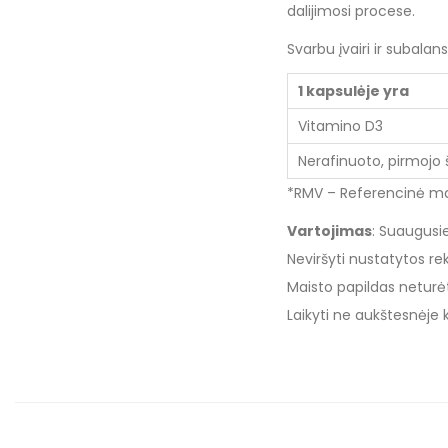
dalijimosi procese.
Svarbu įvairi ir subal
1 kapsulėje yra
Vitamino D3
Nerafinuoto, pirmojo 
*RMV – Referencinė ma
Vartojimas
: Suaugusi
Neviršyti nustatytos 
Maisto papildas neturė
Laikyti ne aukštesnėje