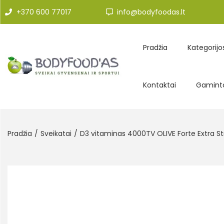
+370 600 77017
info@bodyfoodas.lt
Pradžia
Kategorijo
Kontaktai
Gaminto
Pradžia
/
Sveikatai
/
D3 vitaminas 4000TV OLIVE Forte Extra S