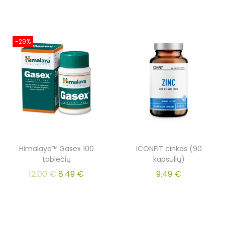
-29%
Himalaya™ Gasex 100
ICONFIT cinkas (90
tablečių
kapsulių)
12.00
€
8.49
€
9.49
€