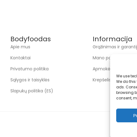
Bodyfoodas
Informacija
Apie mus
Grąžinimas ir garanti
Kontaktai
Mano paskyra
Privatumo politika
Apmokėjimas
We use tec
Sąlygos ir taisyklės
Krepšelis
We do this
ads. Conse
Slapukų politika (ES)
browsing be
consent, m
P