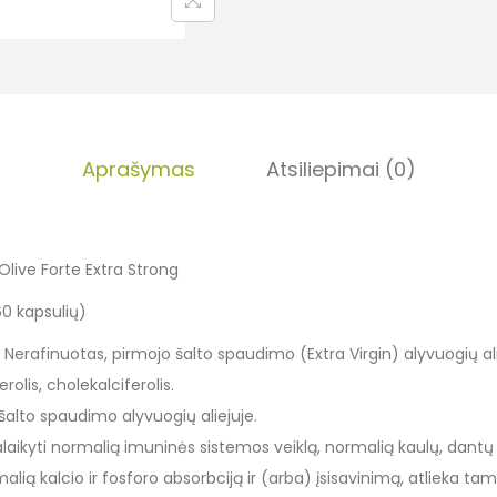
Aprašymas
Atsiliepimai (0)
live Forte Extra Strong
(60 kapsulių)
: Nerafinuotas, pirmojo šalto spaudimo (Extra Virgin) alyvuogių al
rolis, cholekalciferolis.
 šalto spaudimo alyvuogių aliejuje.
aikyti normalią imuninės sistemos veiklą, normalią kaulų, dantų
ią kalcio ir fosforo absorbciją ir (arba) įsisavinimą, atlieka tam 