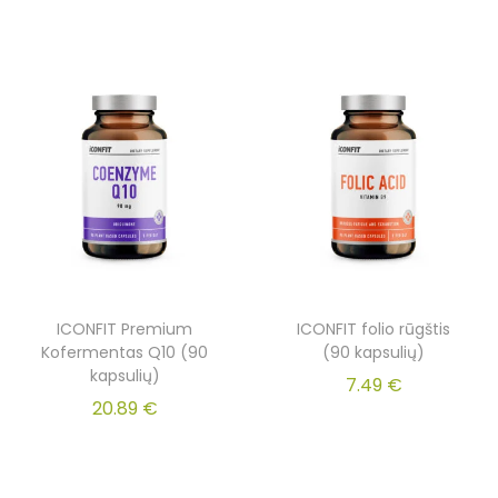
ICONFIT Premium
ICONFIT folio rūgštis
Kofermentas Q10 (90
(90 kapsulių)
kapsulių)
7.49
€
20.89
€