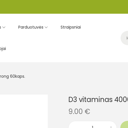
s
Parduotuvės
Straipsniai
jai
trong 60kaps.
D3 vitaminas 4000
9.00
€