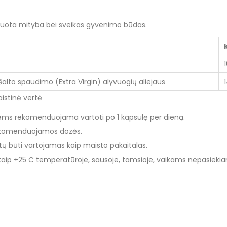
ansuota mityba bei sveikas gyvenimo būdas.
šalto spaudimo (Extra Virgin) alyvuogių aliejaus
istinė vertė
ems rekomenduojama vartoti po 1 kapsulę per dieną.
rekomenduojamos dozės.
tų būti vartojamas kaip maisto pakaitalas.
 kaip +25 C temperatūroje, sausoje, tamsioje, vaikams nepasiekia