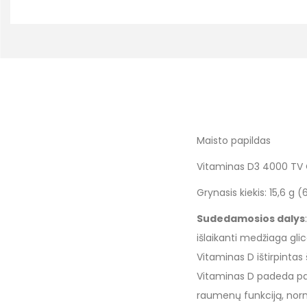
Maisto papildas
Vitaminas D3 4000 TV O
Grynasis kiekis: 15,6 g 
Sudedamosios dalys
išlaikanti medžiaga glice
Vitaminas D ištirpintas
Vitaminas D padeda pal
raumenų funkciją, normal