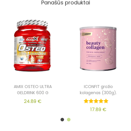
Panašūs produktai
AMIX OSTEO ULTRA
ICONFIT grožio
GELDRINK 600 G
kolagenas (300g).
24.89
€
17.89
€