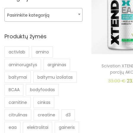
Pasirinkite kategoriją
Produktų žymės
activlab
amino
aminorugstys
argininas
Scivation XTEN
porcijų AKC
baltymai
baltymu izoliatas
33.00
€
23
BCAA
bodyfoodas
carnitine
cinkas
citrulinas
creatine
d3
eaa
elektrolitai
gaineris