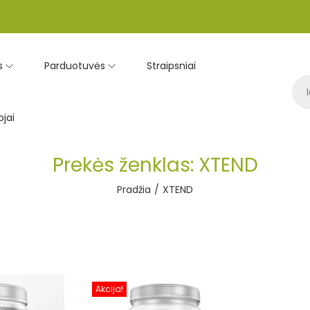
s
Parduotuvės
Straipsniai
jai
Prekės ženklas:
XTEND
Pradžia
/
XTEND
Akcija!