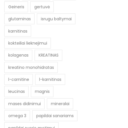
Geineris
gertuvė
glutaminas
isrugu baltymai
karnitinas
kokteiliai lieknejimui
kolagenas
KREATINAS
kreatino monohidratas
l-carnitine
l-karnitinas
leucinas
magnis
mases didinimui
mineralai
omega 3
papildai sanariams
papildai svorio metimui