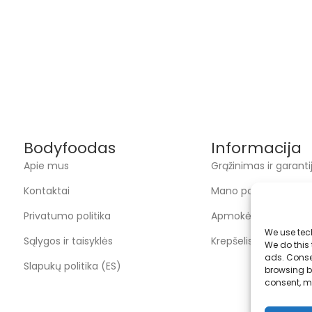
Bodyfoodas
Informacija
Apie mus
Grąžinimas ir garanti
Kontaktai
Mano paskyra
Privatumo politika
Apmokėjimas
We use tec
Sąlygos ir taisyklės
Krepšelis
We do this
ads. Conse
Slapukų politika (ES)
browsing be
consent, m