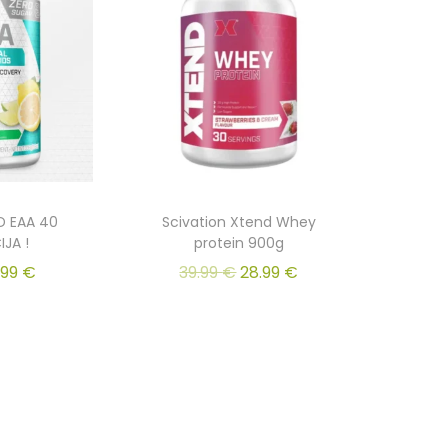
D EAA 40
Scivation Xtend Whey
IJA !
protein 900g
.99
€
39.99
€
28.99
€