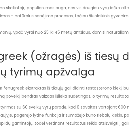
ono skatintojų populiarumas auga, nes vis daugiau vyrų ieško al
as – natūralus senėjimo procesas, tačiau šiuolaikinis gyvenimo b
žmonių, ypač vyrai nuo 25 iki 45 metų amžiaus, domisi natūralio
greek (ožragės) iš tiesų d
ių tyrimų apžvalga
r fenugreek ekstraktas iš tikrųjų gali didinti testosterono kiekį, 
mą poveikį, bendras vaizdas išlieka sudėtingas, o tyrimų rezultata
 tyrimas su 60 sveikų vyrų parodė, kad 8 savaites vartojant 600 
raujyje, pagerėjo lytinė funkcija ir sumažėjo kūno riebalų kiekis, 
ildų gamintojų, todėl vertinant rezultatus reikia atsižvelgti į gal