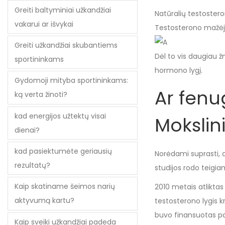
Greiti baltyminiai užkandžiai
Natūralių testoster
vakarui ar išvykai
Testosterono mažėjim
Greiti užkandžiai skubantiems
Dėl to vis daugiau 
sportininkams
hormono lygį.
Gydomoji mityba sportininkams:
Ar fenu
ką verta žinoti?
kad energijos užtektų visai
Mokslin
dienai?
kad pasiektumėte geriausių
Norėdami suprasti, a
rezultatų?
studijos rodo teigia
Kaip skatiname šeimos narių
2010 metais atliktas
aktyvumą kartu?
testosterono lygis k
buvo finansuotas pap
Kaip sveiki užkandžiai padeda