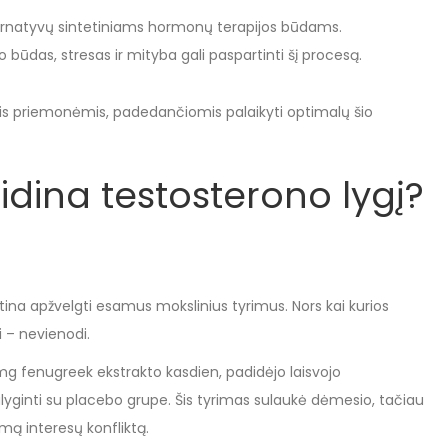
ternatyvų sintetiniams hormonų terapijos būdams.
ūdas, stresas ir mityba gali paspartinti šį procesą.
mis priemonėmis, padedančiomis palaikyti optimalų šio
idina testosterono lygį?
būtina apžvelgti esamus mokslinius tyrimus. Nors kai kurios
i – nevienodi.
mg fenugreek ekstrakto kasdien, padidėjo laisvojo
palyginti su placebo grupe. Šis tyrimas sulaukė dėmesio, tačiau
imą interesų konfliktą.