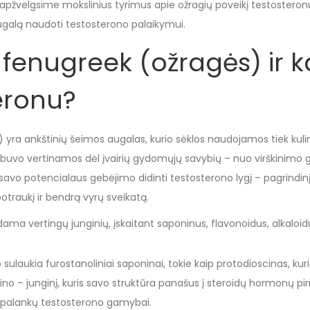
 apžvelgsime mokslinius tyrimus apie ožragių poveikį testosteron
augalą naudoti testosterono palaikymui.
 fenugreek (ožragės) ir ka
eronu?
yra ankštinių šeimos augalas, kurio sėklos naudojamos tiek kulinar
uvo vertinamos dėl įvairių gydomųjų savybių – nuo virškinimo geri
 savo potencialaus gebėjimo didinti testosterono lygį – pagrind
 potraukį ir bendrą vyrų sveikatą.
ama vertingų junginių, įskaitant saponinus, flavonoidus, alkaloid
sulaukia furostanoliniai saponinai, tokie kaip protodioscinas, k
no – junginį, kuris savo struktūra panašus į steroidų hormonų pirmt
, palankų testosterono gamybai.