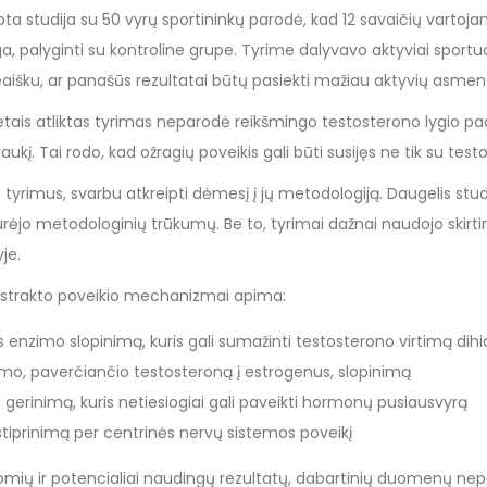
ota studija su 50 vyrų sportininkų parodė, kad 12 savaičių varto
a, palyginti su kontroline grupe. Tyrime dalyvavo aktyviai sportuoj
aišku, ar panašūs rezultatai būtų pasiekti mažiau aktyvių asmen
tais atliktas tyrimas neparodė reikšmingo testosterono lygio pad
raukį. Tai rodo, kad ožragių poveikis gali būti susijęs ne tik su test
 tyrimus, svarbu atkreipti dėmesį į jų metodologiją. Daugelis stud
rėjo metodologinių trūkumų. Be to, tyrimai dažnai naudojo skirti
je.
kstrakto poveikio mechanizmai apima:
 enzimo slopinimą, kuris gali sumažinti testosterono virtimą di
o, paverčiančio testosteroną į estrogenus, slopinimą
 gerinimą, kuris netiesiogiai gali paveikti hormonų pusiausvyrą
 stiprinimą per centrinės nervų sistemos poveikį
omių ir potencialiai naudingų rezultatų, dabartinių duomenų nepa