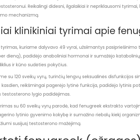
tosteronui. Reikalingi didesni, ilgalaikiai ir nepriklausomi tyrimai,
veikimo mechanizmą.
iai klinikiniai tyrimai apie fen
) tyrimas, kuriame dalyvavo 49 vyrai, užsiimantys pasipriešinimo
er dieną), padidėjo anaboliniai hormonai ir sumažėjo katabolini
iklius ir kūno sudėties pokyčius.
rime su 120 sveikų vyrų, turinčių lengvų seksualinės disfunkcijos
kasdien, reikšmingai pagerėjo lytinė funkcija, padidėjo lytinis p
s testosterono lygio padidėjimas.
) tyrimas su 60 sveikų vyrų parodė, kad fenugreek ekstrakto vart
pagerino lytinio gyvenimo kokybę ir sumažino riebalų kiekį organ
žiumi susijusį testosterono mažėjimą.