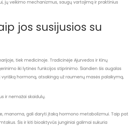
ui, jų veikimo mechanizmus, saugų vartojimą ir praktinius
ip jos susijusios su
ijoje, tiek medicinoje. Tradicinėje Ajurvedos ir Kinų
nimo iki lytinės funkcijos stiprinimo. Šiandien šis augalas
inį vyrišką hormoną, atsakingą už raumenų masės palaikymą,
us ir nemažai skaidulų.
urie, manoma, gali daryti įtaką hormono metabolizmui. Taip pat
akus. Šis ir kiti bioaktyvūs junginiai galimai sukuria