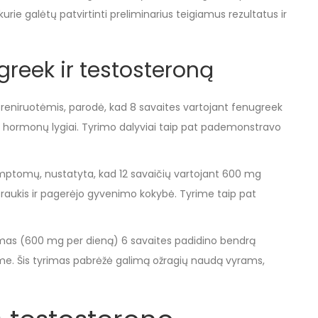
 kurie galėtų patvirtinti preliminarius teigiamus rezultatus ir
ugreek ir testosteroną
 treniruotėmis, parodė, kad 8 savaites vartojant fenugreek
ų hormonų lygiai. Tyrimo dalyviai taip pat pademonstravo
 simptomų, nustatyta, kad 12 savaičių vartojant 600 mg
otraukis ir pagerėjo gyvenimo kokybė. Tyrime taip pat
ojimas (600 mg per dieną) 6 savaites padidino bendrą
izme. Šis tyrimas pabrėžė galimą ožragių naudą vyrams,