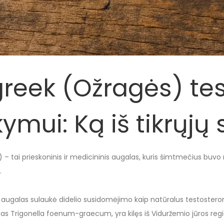
reek (Ožragės) te
kymui: Ką iš tikrųj
 – tai prieskoninis ir medicininis augalas, kuris šimtmečius buv
.
augalas sulaukė didelio susidomėjimo kaip natūralus testosterono l
as Trigonella foenum-graecum, yra kilęs iš Viduržemio jūros re