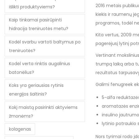
2016 metais publiku
išlikti produktyviems?
kiekis ir raumenų jėg
Kaip tinkamai pasirūpinti
programos, todėl ne
hidracija treniruotės metu?
Kita vertus, 2009 me
Kodėl svarbu vartoti baltymus po
pagerėjusį lytinį pot
treniruotės?
Vertinant mokslinius
Kodėl verta rinktis augalinius
trumpą laiką arba tu
batonėlius?
rezultatus tarpusavy
Galimi fenugreek e
Koks yra geriausias rytinis
energijos šaltinis?
5-alfa reduktazės
aromatazės enzim
Kokį maistą pasirinkti aktyviems
insulino jautrumo
žmonėms?
lytinio potraukio
kolagenas
Nors tyrimai rodo įd