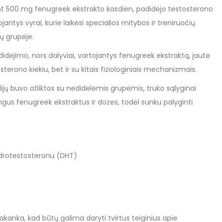
jant 500 mg fenugreek ekstrakto kasdien, padidėjo testosterono
antys vyrai, kurie laikėsi specialios mitybos ir treniruočių
ų grupėje.
idėjimo, nors dalyviai, vartojantys fenugreek ekstraktą, jautė
osterono kiekiu, bet ir su kitais fiziologiniais mechanizmais.
ijų buvo atliktos su nedidelėmis grupėmis, truko sąlyginai
ngus fenugreek ekstraktus ir dozes, todėl sunku palyginti
hidrotestosteronu (DHT)
kanka, kad būtų galima daryti tvirtus teiginius apie