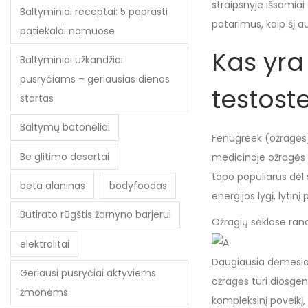
straipsnyje išsamiai
Baltyminiai receptai: 5 paprasti
patarimus, kaip šį 
patiekalai namuose
Kas yra
Baltyminiai užkandžiai
pusryčiams – geriausias dienos
testost
startas
Baltymų batonėliai
Fenugreek (ožragės) 
Be glitimo desertai
medicinoje ožragės b
tapo populiarus dėl
beta alaninas
bodyfoodas
energijos lygį, lytinį
Butirato rūgštis žarnyno barjerui
Ožragių sėklose rand
elektrolitai
Daugiausia dėmesio 
Geriausi pusryčiai aktyviems
ožragės turi diosgeni
žmonėms
kompleksinį poveikį