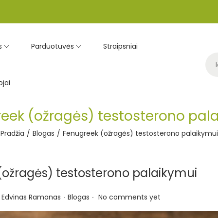
s
Parduotuvės
Straipsniai
jai
eek (ožragės) testosterono pal
Pradžia
/
Blogas
/
Fenugreek (ožragės) testosterono palaikymui
ožragės) testosterono palaikymui
.
.
P
Edvinas Ramonas
Blogas
No comments yet
o