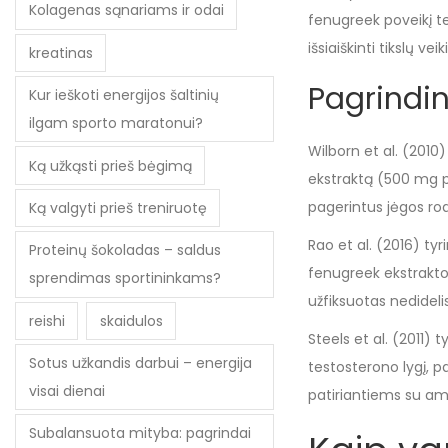
Kolagenas sąnariams ir odai
fenugreek poveikį tes
išsiaiškinti tikslų 
kreatinas
Pagrindin
Kur ieškoti energijos šaltinių
ilgam sporto maratonui?
Wilborn et al. (2010
Ką užkąsti prieš bėgimą
ekstraktą (500 mg p
pagerintus jėgos rod
Ką valgyti prieš treniruotę
Rao et al. (2016) ty
Proteinų šokoladas – saldus
fenugreek ekstrakto 
sprendimas sportininkams?
užfiksuotas nedideli
reishi
skaidulos
Steels et al. (2011
Sotus užkandis darbui – energija
testosterono lygį, 
visai dienai
patiriantiems su am
Subalansuota mityba: pagrindai