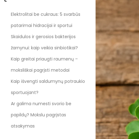
s
t
Elektrolitai be cukraus: 5 svarbūs
e
patarimai hidracijai ir sportui
d
Skaidulos ir gerosios bakterijos
o
n
žarnynui: kaip veikia sinbiotikai?
Kaip greitai priaugti raumenų –
moksliškai pagrįsti metodai
Kaip išvengti saldumynų potraukio
sportuojant?
Ar galima numesti svorio be
papildų? Mokslu pagrįstas
atsakymas