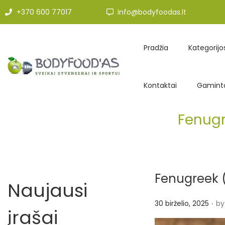
+370 600 77017
info@bodyfoodas.lt
Pradžia
Kategorijo
Kontaktai
Gaminto
Fenugr
Fenugreek (
Naujausi
.
P
30 birželio, 2025
by
įrašai
o