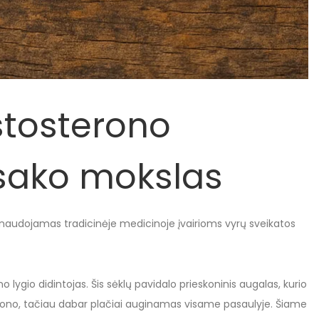
stosterono
ų sako mokslas
o naudojamas tradicinėje medicinoje įvairioms vyrų sveikatos
ygio didintojas. Šis sėklų pavidalo prieskoninis augalas, kurio
giono, tačiau dabar plačiai auginamas visame pasaulyje. Šiame