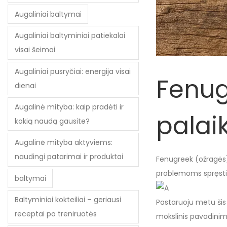
Augaliniai baltymai
Augaliniai baltyminiai patiekalai
visai šeimai
Augaliniai pusryčiai: energija visai
Fenug
dienai
Augalinė mityba: kaip pradėti ir
palai
kokią naudą gausite?
Augalinė mityba aktyviems:
naudingi patarimai ir produktai
Fenugreek (ožragės)
problemoms spręsti
baltymai
Baltyminiai kokteiliai – geriausi
Pastaruoju metu šis 
receptai po treniruotės
mokslinis pavadinim