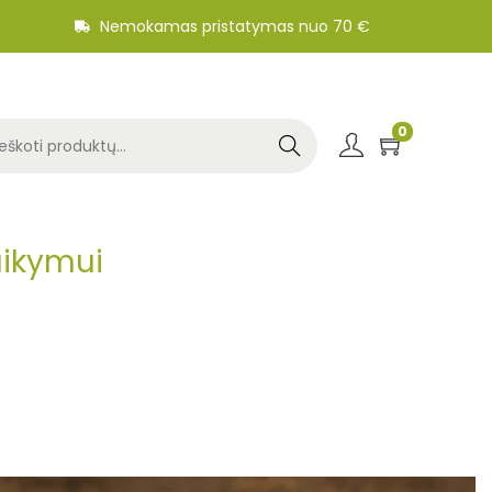
Nemokamas pristatymas nuo 70 €
0
Search
aikymui