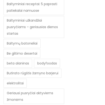
Baltyminiai receptai: 5 paprasti
patiekalai namuose
Baltyminiai užkandžiai
pusryčiams – geriausias dienos
startas
Baltymų batonėliai
Be glitimo desertai
beta alaninas
bodyfoodas
Butirato rūgštis žarnyno barjerui
elektrolitai
Geriausi pusryčiai aktyviems
žmonėms