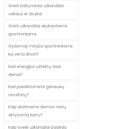
Greiti baltyminiai užkandžiai
vakarui ar išvykai
Greiti užkandžiai skubantiems
sportininkams
Gydomoji mityba sportininkams:
ką verta žinoti?
kad energijos užtektų visai
dienai?
kad pasiektumėte geriausių
rezultatų?
Kaip skatiname šeimos narių
aktyvumą kartu?
Kaip sveiki užkandžiai padeda