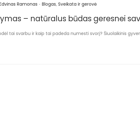
.
P
Edvinas Ramonas
Blogas
,
Sveikata ir gerovė
o
ymas – natūralus būdas geresnei savijau
s
t
dėl tai svarbu ir kaip tai padeda numesti svorį? Šiuolaikinis gy
e
d
i
n