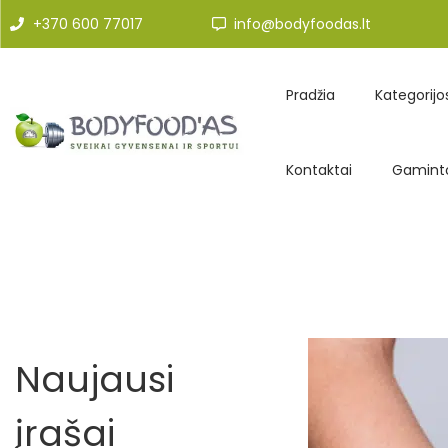
+370 600 77017
info@bodyfoodas.lt
Pradžia
Kategorijo
Kontaktai
Gaminto
Naujausi
įrašai