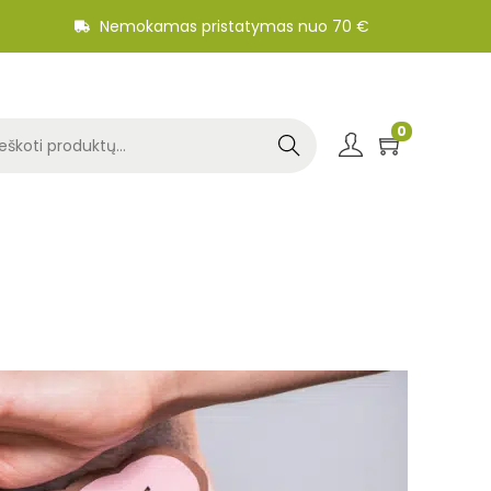
Nemokamas pristatymas nuo 70 €
0
Search