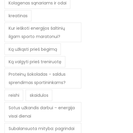
Kolagenas sąnariams ir odai
kreatinas
Kur ieškoti energijos šaltinių
ilgam sporto maratonui?
Ką užkąsti prieš bėgimą
Ką valgyti prieš treniruotę
Proteinų šokoladas – saldus
sprendimas sportininkams?
reishi
skaidulos
Sotus užkandis darbui – energija
visai dienai
Subalansuota mityba: pagrindai