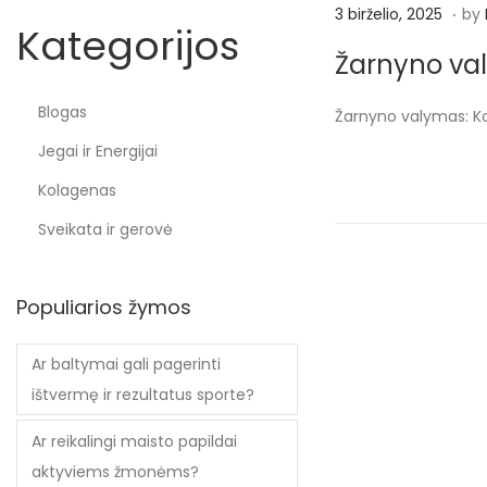
.
P
3
3 birželio, 2025
by
Kategorijos
o
b
Žarnyno val
s
i
t
r
Blogas
Žarnyno valymas: Ko
e
ž
Jegai ir Energijai
d
e
Kolagenas
o
l
n
i
Sveikata ir gerovė
o
,
Populiarios žymos
2
0
Ar baltymai gali pagerinti
2
ištvermę ir rezultatus sporte?
5
Ar reikalingi maisto papildai
aktyviems žmonėms?