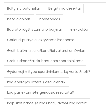
Baltymų batonėliai
Be glitimo desertai
beta alaninas
bodyfoodas
Butirato rūgštis žarnyno barjerui
elektrolitai
Geriausi pusryčiai aktyviems žmonėms
Greiti baltyminiai užkandžiai vakarui ar išvykai
Greiti užkandžiai skubantiems sportininkams
Gydomoji mityba sportininkams: ką verta žinoti?
kad energijos užtektų visai dienai?
kad pasiektumėte geriausių rezultatų?
Kaip skatiname šeimos narių aktyvumą kartu?