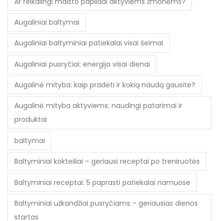
Ar reikalingi maisto papildai aktyviems žmonėms?
Augaliniai baltymai
Augaliniai baltyminiai patiekalai visai šeimai
Augaliniai pusryčiai: energija visai dienai
Augalinė mityba: kaip pradėti ir kokią naudą gausite?
Augalinė mityba aktyviems: naudingi patarimai ir
produktai
baltymai
Baltyminiai kokteiliai – geriausi receptai po treniruotės
Baltyminiai receptai: 5 paprasti patiekalai namuose
Baltyminiai užkandžiai pusryčiams – geriausias dienos
startas