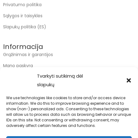
Privatumo politika
Sąlygos ir taisyklės
Slapukų politika (ES)
Informacija
Grąžinimas ir garantijos
Mano paskyra
Tvarkyti sutikimą dėl
Apmokėjimas
slapukų
Krepšelis
We use technologies like cookies to store and/or access device
information. We do this to improve browsing experience and to
Kontaktai
show (non-) personalized ads. Consenting to these technologies
will allow us to process data such as browsing behavior or unique
info@bodyfoodas.lt
IDs on this site. Not consenting or withdrawing consent, may
+370 600 77017
adversely affect certain features and functions.