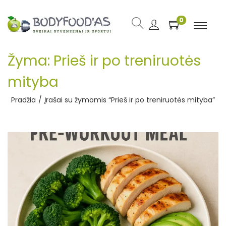
0
Žyma:
Prieš ir po treniruotės
mityba
Pradžia
/
Įrašai su žymomis “Prieš ir po treniruotės mityba”