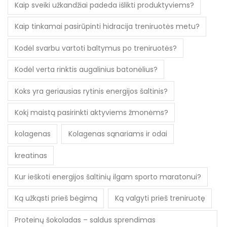
Kaip sveiki užkandžiai padeda išlikti produktyviems?
Kaip tinkamai pasirūpinti hidracija treniruotės metu?
Kodėl svarbu vartoti baltymus po treniruotės?
Kodėl verta rinktis augalinius batonėlius?
Koks yra geriausias rytinis energijos šaltinis?
Kokį maistą pasirinkti aktyviems žmonėms?
kolagenas
Kolagenas sąnariams ir odai
kreatinas
Kur ieškoti energijos šaltinių ilgam sporto maratonui?
Ką užkąsti prieš bėgimą
Ką valgyti prieš treniruotę
Proteinų šokoladas – saldus sprendimas