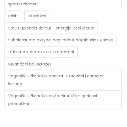
sportininkams?
reishi
skaidulos
Sotus užkandis darbui – energija visai dienai
Subalansuota mityba: pagrindai ir dažniausios klaidos
trūkumo ir pertekliaus simptomai
Užkandžiai be laktozės
Veganiški užkandžiai pasiimti su savimi į darbą ar
kelionę
Veganiški užkandžiai po treniruotės – geriausi
pasirinkimai