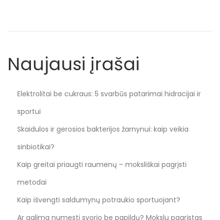
n
n
Naujausi įrašai
Elektrolitai be cukraus: 5 svarbūs patarimai hidracijai ir
sportui
Skaidulos ir gerosios bakterijos žarnynui: kaip veikia
sinbiotikai?
Kaip greitai priaugti raumenų – moksliškai pagrįsti
metodai
Kaip išvengti saldumynų potraukio sportuojant?
Ar galima numesti svorio be papildų? Mokslu pagrįstas