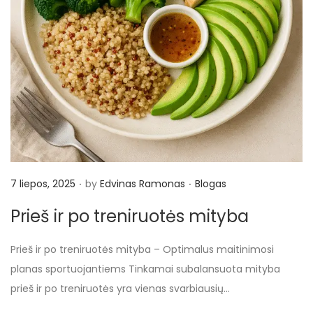
.
.
P
P
7 liepos, 2025
by
Edvinas Ramonas
Blogas
o
o
Prieš ir po treniruotės mityba
s
s
t
t
Prieš ir po treniruotės mityba – Optimalus maitinimosi
e
e
planas sportuojantiems Tinkamai subalansuota mityba
d
d
prieš ir po treniruotės yra vienas svarbiausių…
o
i