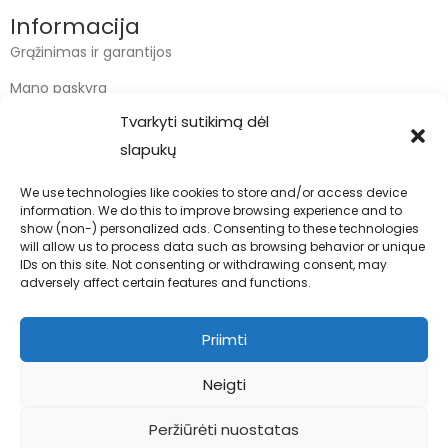
Informacija
Grąžinimas ir garantijos
Mano paskyra
Tvarkyti sutikimą dėl
Apmokėjimas
slapukų
Krepšelis
We use technologies like cookies to store and/or access device
information. We do this to improve browsing experience and to
Kontaktai
show (non-) personalized ads. Consenting to these technologies
will allow us to process data such as browsing behavior or unique
info@bodyfoodas.lt
IDs on this site. Not consenting or withdrawing consent, may
+370 600 77017
adversely affect certain features and functions.
Priimti
Neigti
Visos teisės saugomos © Bodyfoodas.lt 2026
Peržiūrėti nuostatas