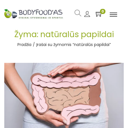
0
Žyma:
natūralūs papildai
Pradžia
/
Įrašai su žymomis “natūralūs papildai”