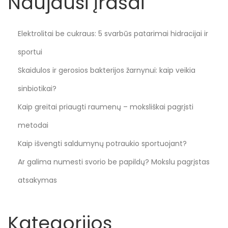
Naujausi įrašai
Elektrolitai be cukraus: 5 svarbūs patarimai hidracijai ir
sportui
Skaidulos ir gerosios bakterijos žarnynui: kaip veikia
sinbiotikai?
Kaip greitai priaugti raumenų – moksliškai pagrįsti
metodai
Kaip išvengti saldumynų potraukio sportuojant?
Ar galima numesti svorio be papildų? Mokslu pagrįstas
atsakymas
Kategorijos