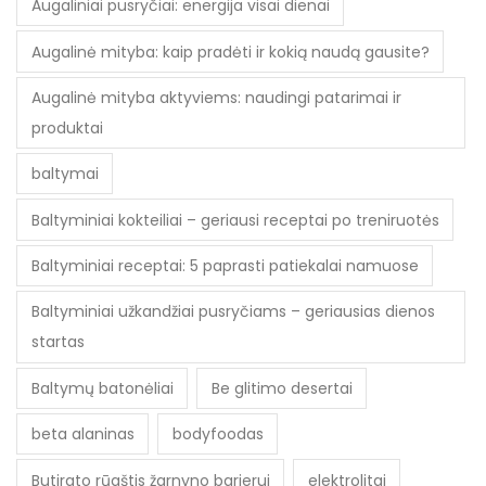
Augaliniai pusryčiai: energija visai dienai
Augalinė mityba: kaip pradėti ir kokią naudą gausite?
Augalinė mityba aktyviems: naudingi patarimai ir
produktai
baltymai
Baltyminiai kokteiliai – geriausi receptai po treniruotės
Baltyminiai receptai: 5 paprasti patiekalai namuose
Baltyminiai užkandžiai pusryčiams – geriausias dienos
startas
Baltymų batonėliai
Be glitimo desertai
beta alaninas
bodyfoodas
Butirato rūgštis žarnyno barjerui
elektrolitai