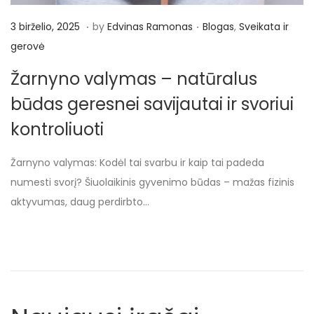
.
.
P
3
P
3 birželio, 2025
by
Edvinas Ramonas
Blogas
,
Sveikata ir
o
b
o
gerovė
s
i
s
Žarnyno valymas – natūralus
t
r
t
būdas geresnei savijautai ir svoriui
e
ž
e
d
e
d
kontroliuoti
o
l
i
n
Žarnyno valymas: Kodėl tai svarbu ir kaip tai padeda
i
n
numesti svorį? Šiuolaikinis gyvenimo būdas – mažas fizinis
o
aktyvumas, daug perdirbto…
,
2
0
2
5