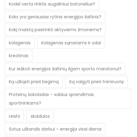
Kodėl verta rinktis augalinius batonėlius?
Koks yra geriausias rytinis energijos šaltinis?
Kokį maistą pasirinkti aktyviems žmonėms?
kolagenas
Kolagenas sąnariams ir odai
kreatinas
Kur ieškoti energijos šaltinių ilgam sporto maratonui?
Ką užkąsti prieš bėgimą
Ką valgyti prieš treniruotę
Proteinų šokoladas – saldus sprendimas
sportininkams?
reishi
skaidulos
Sotus užkandis darbui – energija visai dienai