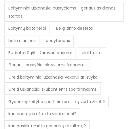
Baltyminiai užkandžiai pusryčiams – geriausias dienos
startas
Baltymų batonėliai
Be glitimo desertai
beta alaninas
bodyfoodas
Butirato rūgštis žarnyno barjerui
elektrolitai
Geriausi pusryčiai aktyviems žmonėms
Greiti baltyminiai užkandžiai vakarui ar išvykai
Greiti užkandžiai skubantiems sportininkams
Gydomoji mityba sportininkams: ką verta žinoti?
kad energijos užtektų visai dienai?
kad pasiektumėte geriausių rezultatų?