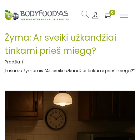
0
Žyma:
Ar sveiki užkandžiai
tinkami prieš miegą?
Pradžia
/
Įrašai su žymomis “Ar sveiki užkandžiai tinkami prieš miegą?”