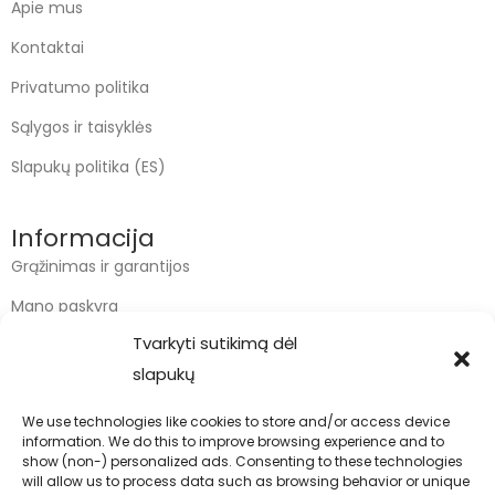
Apie mus
Kontaktai
Privatumo politika
Sąlygos ir taisyklės
Slapukų politika (ES)
Informacija
Grąžinimas ir garantijos
Mano paskyra
Tvarkyti sutikimą dėl
Apmokėjimas
slapukų
Krepšelis
We use technologies like cookies to store and/or access device
information. We do this to improve browsing experience and to
Kontaktai
show (non-) personalized ads. Consenting to these technologies
will allow us to process data such as browsing behavior or unique
info@bodyfoodas.lt