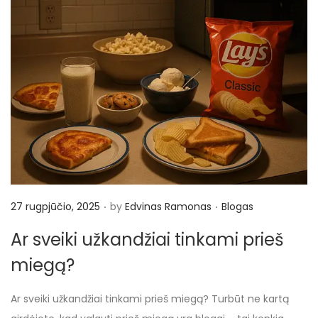
.
.
P
P
27 rugpjūčio, 2025
by
Edvinas Ramonas
Blogas
o
o
Ar sveiki užkandžiai tinkami prieš
s
s
miegą?
t
t
e
e
Ar sveiki užkandžiai tinkami prieš miegą? Turbūt ne kartą
d
d