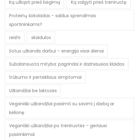
Ką užkąsti prieš bėgimą
Ką valgyti prieš treniruotę
Proteinų šokoladas – saldus sprendimas
sportininkams?
reishi
skaidulos
Sotus užkandis darbui – energija visai dienai
Subalansuota mityba: pagrindai ir dažniausios klaidos
trūkumo ir pertekliaus simptomai
Užkandžiai be laktozės
Veganiški užkandžiai pasiimti su savimi į darbą ar
kelionę
Veganiški užkandžiai po treniruotės – geriausi
pasirinkimai