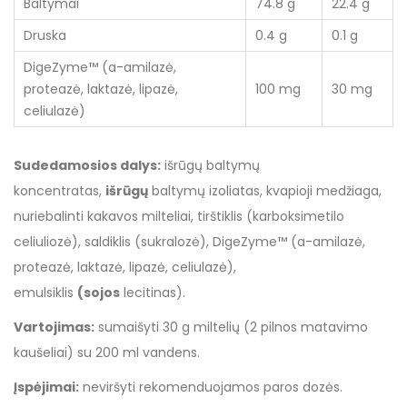
Baltymai
74.8 g
22.4 g
Druska
0.4 g
0.1 g
DigeZyme™ (a-amilazė,
proteazė, laktazė, lipazė,
100 mg
30 mg
celiulazė)
Sudedamosios dalys:
išrūgų baltymų
koncentratas,
išrūgų
baltymų izoliatas, kvapioji medžiaga,
nuriebalinti kakavos milteliai, tirštiklis (karboksimetilo
celiuliozė), saldiklis (sukralozė), DigeZyme™ (a-amilazė,
proteazė, laktazė, lipazė, celiulazė),
emulsiklis
(sojos
lecitinas).
Vartojimas:
sumaišyti 30 g miltelių (2 pilnos matavimo
kaušeliai) su 200 ml vandens.
Įspėjimai:
neviršyti rekomenduojamos paros dozės.