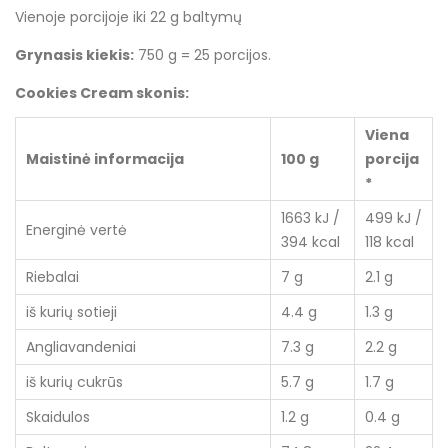
Vienoje porcijoje iki 22 g baltymų
Grynasis kiekis:
750 g = 25 porcijos.
Cookies Cream skonis:
Viena
Maistinė informacija
100 g
porcija
*
1663 kJ /
499 kJ /
Energinė vertė
394 kcal
118 kcal
Riebalai
7 g
2.1 g
iš kurių sotieji
4.4 g
1.3 g
Angliavandeniai
7.3 g
2.2 g
iš kurių cukrūs
5.7 g
1.7 g
Skaidulos
1.2 g
0.4 g