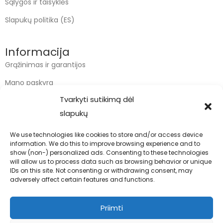
Sąlygos ir taisyklės
Slapukų politika (ES)
Informacija
Grąžinimas ir garantijos
Mano paskyra
Tvarkyti sutikimą dėl
Apmokėjimas
slapukų
Krepšelis
We use technologies like cookies to store and/or access device
information. We do this to improve browsing experience and to
Kontaktai
show (non-) personalized ads. Consenting to these technologies
will allow us to process data such as browsing behavior or unique
info@bodyfoodas.lt
IDs on this site. Not consenting or withdrawing consent, may
+370 600 77017
adversely affect certain features and functions.
Priimti