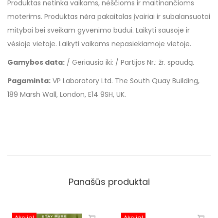
Produktas netinka vaikams, nėščioms ir maitinančioms
moterims. Produktas nėra pakaitalas įvairiai ir subalansuotai
mitybai bei sveikam gyvenimo būdui. Laikyti sausoje ir
vėsioje vietoje. Laikyti vaikams nepasiekiamoje vietoje.
Gamybos data:
/ Geriausia iki: / Partijos Nr.: žr. spaudą.
Pagaminta:
VP Laboratory Ltd. The South Quay Building,
189 Marsh Wall, London, E14 9SH, UK.
Panašūs produktai
Akcija!
Akcija!