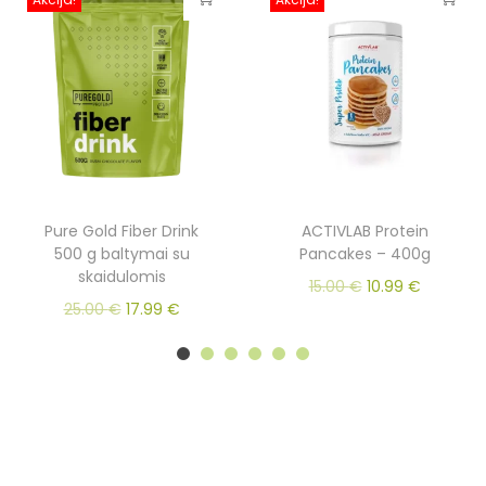
Pure Gold Fiber Drink
ACTIVLAB Protein
500 g baltymai su
Pancakes – 400g
skaidulomis
15.00
€
10.99
€
25.00
€
17.99
€