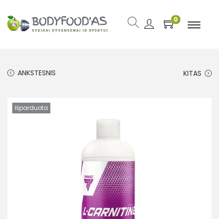
0
ANKSTESNIS
KITAS
Išparduota