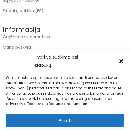
Sąlygos ir taisyklės
Slapukų politika (ES)
Informacija
Grąžinimas ir garantijos
Mano paskyra
Tvarkyti sutikimą dėl
Apmokėjimas
slapukų
Krepšelis
We use technologies like cookies to store and/or access device
information. We do this to improve browsing experience and to
Kontaktai
show (non-) personalized ads. Consenting to these technologies
will allow us to process data such as browsing behavior or unique
info@bodyfoodas.lt
IDs on this site. Not consenting or withdrawing consent, may
+370 600 77017
adversely affect certain features and functions.
Priimti