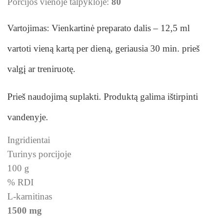
Porcijos vienoje talpykloje:
80
Vartojimas: Vienkartinė preparato dalis – 12,5 ml
vartoti vieną kartą per dieną, geriausia 30 min. prieš
valgį ar treniruotę.
Prieš naudojimą suplakti. Produktą galima ištirpinti
vandenyje.
Ingridientai
Turinys porcijoje
100 g
% RDI
L-karnitinas
1500 mg