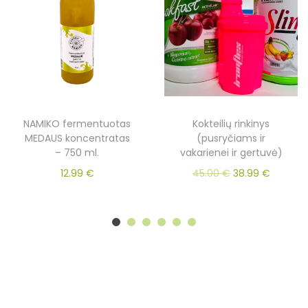
NAMIKO fermentuotas
Kokteilių rinkinys
MEDAUS koncentratas
(pusryčiams ir
– 750 ml.
vakarienei ir gertuvė)
12.99
€
45.00
€
38.99
€