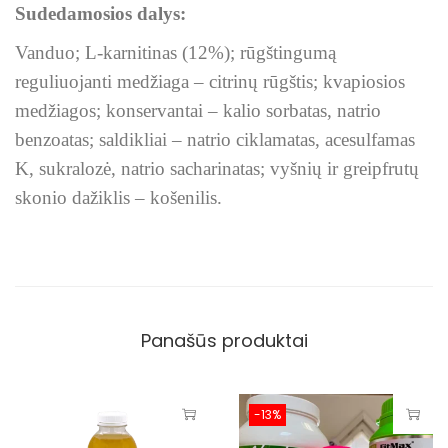
Sudedamosios dalys:
Vanduo; L-karnitinas (12%); rūgštingumą
reguliuojanti medžiaga – citrinų rūgštis; kvapiosios
medžiagos; konservantai – kalio sorbatas, natrio
benzoatas; saldikliai – natrio ciklamatas, acesulfamas
K, sukralozė, natrio sacharinatas; vyšnių ir greipfrutų
skonio dažiklis – košenilis.
Panašūs produktai
-13%