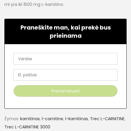
ml yra iki 1500 mg L-karnitino.
Praneškite man, kai prekė bus
prieinama
Žymos:
karnitinas
,
l-carnitine
,
l-karnitinas
,
Trec L-CARNITINE
,
Trec L-CARNITINE 3000