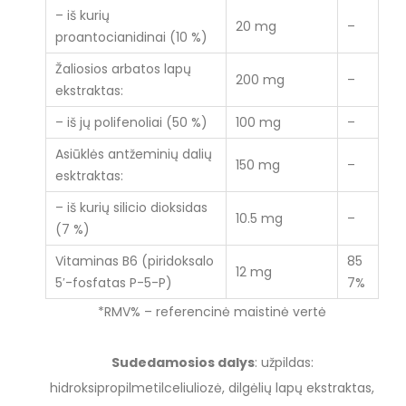
– iš kurių
20 mg
–
proantocianidinai (10 %)
Žaliosios arbatos lapų
200 mg
–
ekstraktas:
– iš jų polifenoliai (50 %)
100 mg
–
Asiūklės antžeminių dalių
150 mg
–
esktraktas:
– iš kurių silicio dioksidas
10.5 mg
–
(7 %)
Vitaminas B6 (piridoksalo
85
12 mg
5′-fosfatas P-5-P)
7%
*RMV% – referencinė maistinė vertė
Sudedamosios dalys
: užpildas:
hidroksipropilmetilceliuliozė, dilgėlių lapų ekstraktas,