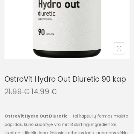
OstroVit Hydro Out Diuretic 90 kap
21.99
€
14.99
€
OstroVit Hydro Out Diuretic
– tai kapsulių formos maisto
papildas, kurio sudėtyje yra net 8 skirtingi ingredientai,
įskaitant dilgėlių lapų, žaliosios arbatos lapų, guaranos sėklų,