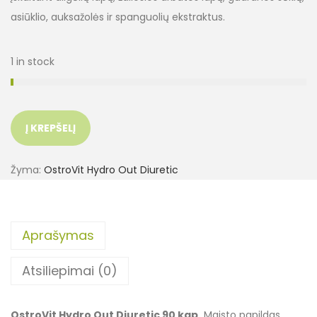
asiūklio, auksažolės ir spanguolių ekstraktus.
1 in stock
Į KREPŠELĮ
Žyma:
OstroVit Hydro Out Diuretic
Aprašymas
Atsiliepimai (0)
OstroVit Hydro Out Diuretic 90 kap.
Maisto papildas