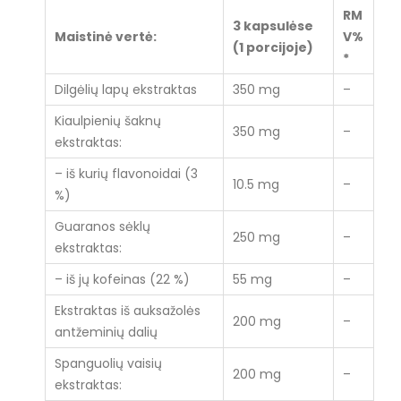
RM
3 kapsulėse
Maistinė vertė:
V%
(1 porcijoje)
*
Dilgėlių lapų ekstraktas
350 mg
–
Kiaulpienių šaknų
350 mg
–
ekstraktas:
– iš kurių flavonoidai (3
10.5 mg
–
%)
Guaranos sėklų
250 mg
–
ekstraktas:
– iš jų kofeinas (22 %)
55 mg
–
Ekstraktas iš auksažolės
200 mg
–
antžeminių dalių
Spanguolių vaisių
200 mg
–
ekstraktas: