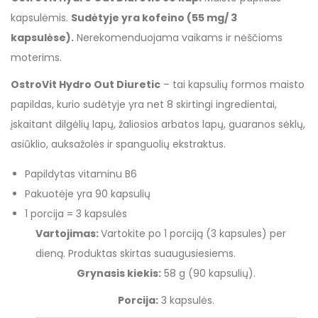
kapsulėmis.
Sudėtyje yra kofeino (55 mg/ 3
kapsulėse).
Nerekomenduojama vaikams ir nėščioms
moterims.
OstroVit Hydro Out Diuretic
– tai kapsulių formos maisto
papildas, kurio sudėtyje yra net 8 skirtingi ingredientai,
įskaitant dilgėlių lapų, žaliosios arbatos lapų, guaranos sėklų,
asiūklio, auksažolės ir spanguolių ekstraktus.
Papildytas vitaminu B6
Pakuotėje yra 90 kapsulių
1 porcija = 3 kapsulės
Vartojimas:
Vartokite po 1 porciją (3 kapsules) per
dieną. Produktas skirtas suaugusiesiems.
Grynasis kiekis:
58 g (90 kapsulių).
Porcija:
3 kapsulės.