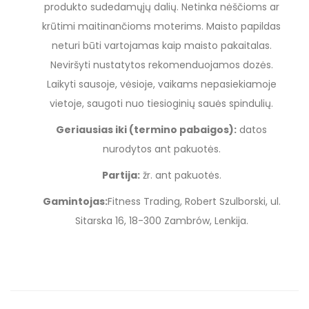
produkto sudedamųjų dalių. Netinka nėščioms ar
krūtimi maitinančioms moterims. Maisto papildas
neturi būti vartojamas kaip maisto pakaitalas.
Neviršyti nustatytos rekomenduojamos dozės.
Laikyti sausoje, vėsioje, vaikams nepasiekiamoje
vietoje, saugoti nuo tiesioginių sauės spindulių.
Geriausias iki (termino pabaigos):
datos
nurodytos ant pakuotės.
Partija:
žr. ant pakuotės.
Gamintojas:
Fitness Trading, Robert Szulborski, ul.
Sitarska 16, 18-300 Zambrów, Lenkija.