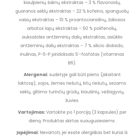
kiaulpienių šaknų ekstraktas – 3 % flavonoidų,
guaranos sėklų ekstraktas – 22 % kofeino, spanguolių
vaisių ekstraktas – 10 % proantocianidinų, žaliosios
arbatos lapų ekstraktas – 50 % polifenolių,
auksažolės antžeminių dalių ekstraktas, asiūklio
antžeminių dalių ekstraktas – 7 % silicio dioksido,
inulinas, P-5-P piridoksalo 5′-fosfatas (vitaminas
B6).
Alergenai:
sudėtyje gali būti pieno (įskaitant
laktozę), sojos, žemės riešutų, kitų riešutų, sezamo
sėklų, glitimo turinčių grūdų, kiaušinių, vėžiagyvių,
žuvies.
Vartojimas:
Vartokite po 1 porciją (3 kapsules) per
dieną. Produktas skirtas suaugusiesiems.
Įspėjimai:
Nevartoti, jei esate alergiškas bet kuriai iš