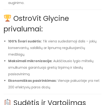
auginimo.
OstroVit Glycine
privalumai:
100% Švari sudėtis:
Tik viena sudedamoji dalis – jokių
konservantų, saldiklių ar lipnumą reguliuojančių
medžiagų.
Maksimali mikronizacija:
Aukščiausio lygio miltelių
smulkumas garantuoja greitą tirpimą ir idealų
pasisavinimą.
Ekonomiškas pasirinkimas:
Vienoje pakuotėje yra net
200 efektyvių paros dozių.
Sudėtis ir Vartojimas