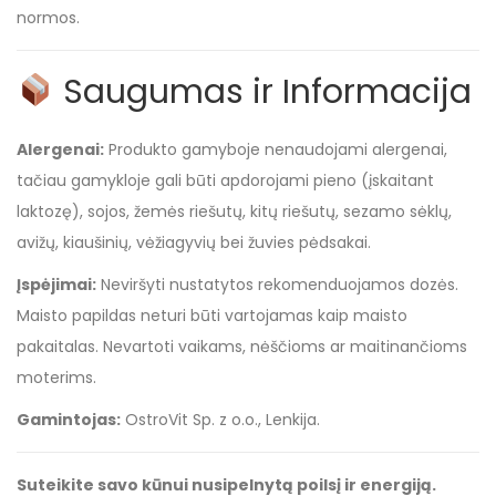
normos.
Saugumas ir Informacija
Alergenai:
Produkto gamyboje nenaudojami alergenai,
tačiau gamykloje gali būti apdorojami pieno (įskaitant
laktozę), sojos, žemės riešutų, kitų riešutų, sezamo sėklų,
avižų, kiaušinių, vėžiagyvių bei žuvies pėdsakai.
Įspėjimai:
Neviršyti nustatytos rekomenduojamos dozės.
Maisto papildas neturi būti vartojamas kaip maisto
pakaitalas. Nevartoti vaikams, nėščioms ar maitinančioms
moterims.
Gamintojas:
OstroVit Sp. z o.o., Lenkija.
Suteikite savo kūnui nusipelnytą poilsį ir energiją.