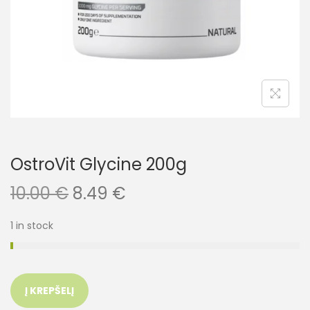
OstroVit Glycine 200g
10.00
€
8.49
€
1 in stock
Į KREPŠELĮ