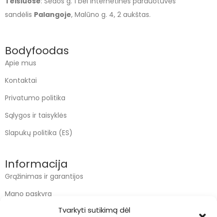
Telšiuose
: Sedos g. 1 bei internetinės parduotuvės
sandėlis
Palangoje
, Malūno g. 4, 2 aukštas.
Bodyfoodas
Apie mus
Kontaktai
Privatumo politika
Sąlygos ir taisyklės
Slapukų politika (ES)
Informacija
Grąžinimas ir garantijos
Mano paskyra
Tvarkyti sutikimą dėl
Apmokėjimas