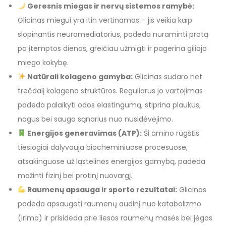
Geresnis miegas ir nervų sistemos ramybė:
Glicinas miegui yra itin vertinamas – jis veikia kaip
slopinantis neuromediatorius, padeda nuraminti protą
po įtemptos dienos, greičiau užmigti ir pagerina giliojo
miego kokybę.
Natūrali kolageno gamyba:
Glicinas sudaro net
trečdalį kolageno struktūros. Reguliarus jo vartojimas
padeda palaikyti odos elastingumą, stiprina plaukus,
nagus bei saugo sąnarius nuo nusidėvėjimo.
Energijos generavimas (ATP):
Ši amino rūgštis
tiesiogiai dalyvauja biocheminiuose procesuose,
atsakinguose už ląstelinės energijos gamybą, padeda
mažinti fizinį bei protinį nuovargį.
Raumenų apsauga ir sporto rezultatai:
Glicinas
padeda apsaugoti raumenų audinį nuo katabolizmo
(irimo) ir prisideda prie liesos raumenų masės bei jėgos