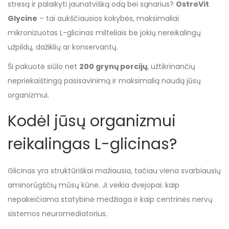
stresą ir palaikyti jaunatvišką odą bei sąnarius?
OstroVit
Glycine
– tai aukščiausios kokybės, maksimaliai
mikronizuotas L-glicinas milteliais be jokių nereikalingų
užpildų, dažiklių ar konservantų.
Ši pakuotė siūlo net
200 grynų porcijų
, užtikrinančių
nepriekaištingą pasisavinimą ir maksimalią naudą jūsų
organizmui.
Kodėl jūsų organizmui
reikalingas L-glicinas?
Glicinas yra struktūriškai mažiausia, tačiau viena svarbiausių
aminorūgščių mūsų kūne. Ji veikia dvejopai: kaip
nepakeičiama statybinė medžiaga ir kaip centrinės nervų
sistemos neuromediatorius.