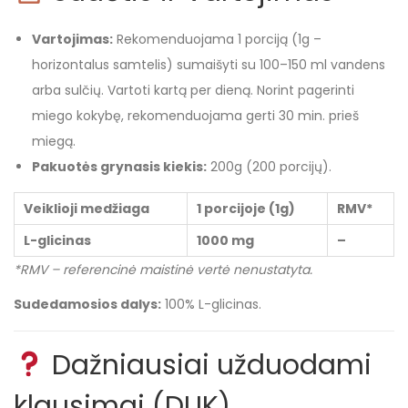
Vartojimas:
Rekomenduojama 1 porciją (1g –
horizontalus samtelis) sumaišyti su 100–150 ml vandens
arba sulčių. Vartoti kartą per dieną. Norint pagerinti
miego kokybę, rekomenduojama gerti 30 min. prieš
miegą.
Pakuotės grynasis kiekis:
200g (200 porcijų).
Veiklioji medžiaga
1 porcijoje (1g)
RMV*
L-glicinas
1000 mg
–
*RMV – referencinė maistinė vertė nenustatyta.
Sudedamosios dalys:
100% L-glicinas.
Dažniausiai užduodami
klausimai (DUK)