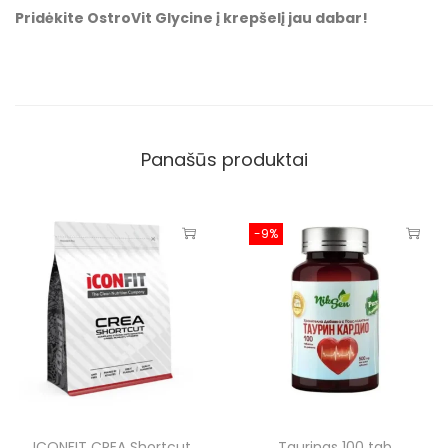
Pridėkite OstroVit Glycine į krepšelį jau dabar!
Panašūs produktai
-9%
ICONFIT CREA Shortcut
Taurinas 100 tab.