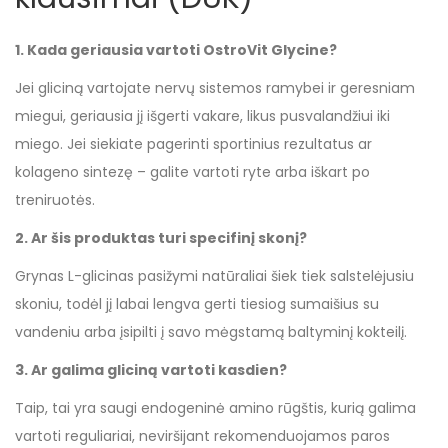
1. Kada geriausia vartoti OstroVit Glycine?
Jei gliciną vartojate nervų sistemos ramybei ir geresniam
miegui, geriausia jį išgerti vakare, likus pusvalandžiui iki
miego. Jei siekiate pagerinti sportinius rezultatus ar
kolageno sintezę – galite vartoti ryte arba iškart po
treniruotės.
2. Ar šis produktas turi specifinį skonį?
Grynas L-glicinas pasižymi natūraliai šiek tiek salstelėjusiu
skoniu, todėl jį labai lengva gerti tiesiog sumaišius su
vandeniu arba įsipilti į savo mėgstamą baltyminį kokteilį.
3. Ar galima gliciną vartoti kasdien?
Taip, tai yra saugi endogeninė amino rūgštis, kurią galima
vartoti reguliariai, neviršijant rekomenduojamos paros