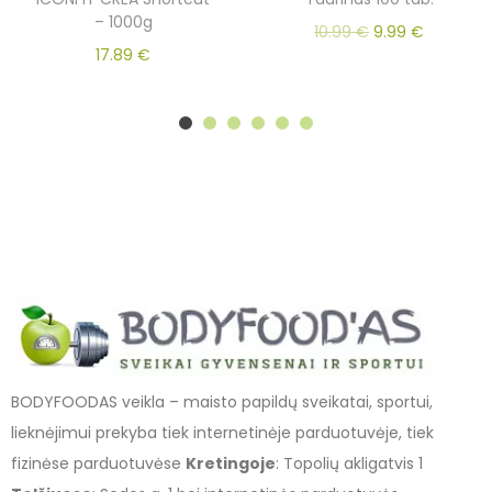
– 1000g
10.99
€
9.99
€
17.89
€
BODYFOODAS veikla – maisto papildų sveikatai, sportui,
lieknėjimui prekyba tiek internetinėje parduotuvėje, tiek
fizinėse parduotuvėse
Kretingoje
: Topolių akligatvis 1