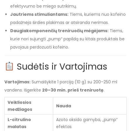
efektyvumo be miego sutrikimų.
Jautriems stimuliantams:
Tiems, kuriems nuo kofeino
padažnėja širdies plakimas ar atsiranda nerimas.
Daugiakomponenčių treniruočių mėgėjams:
Tiems,
kurie nori sujungti „pump“ papildą su kitais produktais be
pavojaus perdozuoti kofeino.
Sudėtis ir Vartojimas
Vartojimas:
Sumaišykite 1 porciją (10 g) su 200–250 ml
vandens. Išgerkite
20–30 min. prieš treniruotę
.
Veikliosios
Nauda
medžiagos
L-citrulino
Azoto oksido gamyba, „pump“
malatas
efektas