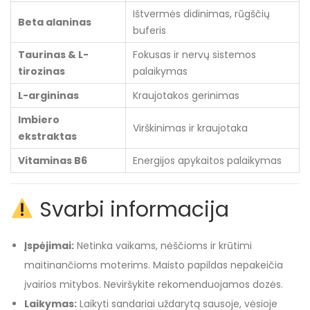
Ištvermės didinimas, rūgščių
Beta alaninas
buferis
Taurinas & L-
Fokusas ir nervų sistemos
tirozinas
palaikymas
L-argininas
Kraujotakos gerinimas
Imbiero
Virškinimas ir kraujotaka
ekstraktas
Vitaminas B6
Energijos apykaitos palaikymas
Svarbi informacija
Įspėjimai:
Netinka vaikams, nėščioms ir krūtimi
maitinančioms moterims. Maisto papildas nepakeičia
įvairios mitybos. Neviršykite rekomenduojamos dozės.
Laikymas:
Laikyti sandariai uždarytą sausoje, vėsioje