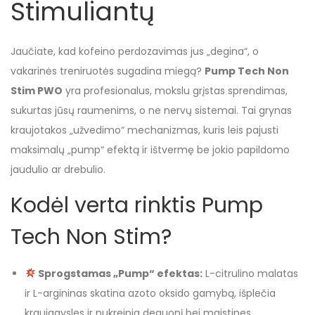
Stimuliantų
Jaučiate, kad kofeino perdozavimas jus „degina“, o
vakarinės treniruotės sugadina miegą?
Pump Tech Non
Stim PWO
yra profesionalus, mokslu grįstas sprendimas,
sukurtas jūsų raumenims, o ne nervų sistemai. Tai grynas
kraujotakos „užvedimo“ mechanizmas, kuris leis pajusti
maksimalų „pump“ efektą ir ištvermę be jokio papildomo
jaudulio ar drebulio.
Kodėl verta rinktis Pump
Tech Non Stim?
Sprogstamas „Pump“ efektas:
L-citrulino malatas
ir L-argininas skatina azoto oksido gamybą, išplečia
kraujagysles ir nukreipia deguonį bei maistines