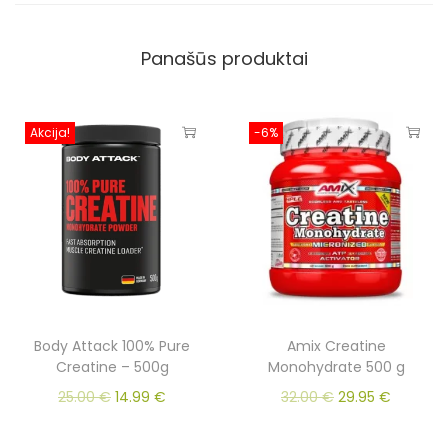
Panašūs produktai
Akcija!
-6%
Body Attack 100% Pure
Amix Creatine
Creatine – 500g
Monohydrate 500 g
25.00
€
14.99
€
32.00
€
29.95
€