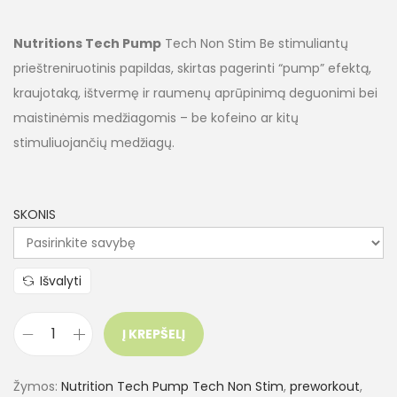
Nutritions Tech Pump
Tech Non Stim
B
e stimuliantų
prieštreniruotinis papildas, skirtas pagerinti “pump” efektą,
kraujotaką, ištvermę ir raumenų aprūpinimą deguonimi bei
maistinėmis medžiagomis – be kofeino ar kitų
stimuliuojančių medžiagų.
SKONIS
Išvalyti
Į KREPŠELĮ
Žymos:
Nutrition Tech Pump Tech Non Stim
,
preworkout
,