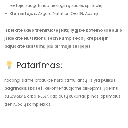
vietoje, saugoti nuo tiesioginių saulės spindulių.
Gamintojas:
Azgard Nutrition GesBR, Austrija.
Iškelkite savo treniruotę į kitą lygį be kofeino drebulio.
Įsidėkite Nutritions Tech Pump Tech į krepšelį ir
pajuskite skirtumą jau pirmoje serijoje!
Patarimas:
Kadangi šiame produkte nėra stimuliantų, jis yra
puikus
pagrindas (base)
. Rekomenduojame pirkėjams jį derinti
su
kreatinu
arba
BCAA
, kad būtų sukurtas pilnas, optimalus
treniruočių kompleksas.