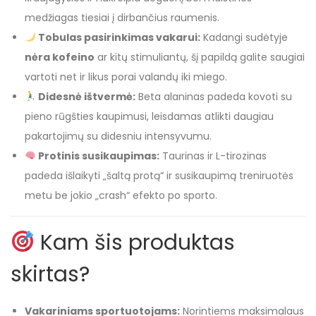
medžiagas tiesiai į dirbančius raumenis.
Tobulas pasirinkimas vakarui:
Kadangi sudėtyje
nėra kofeino
ar kitų stimuliantų, šį papildą galite saugiai
vartoti net ir likus porai valandų iki miego.
Didesnė ištvermė:
Beta alaninas padeda kovoti su
pieno rūgšties kaupimusi, leisdamas atlikti daugiau
pakartojimų su didesniu intensyvumu.
Protinis susikaupimas:
Taurinas ir L-tirozinas
padeda išlaikyti „šaltą protą“ ir susikaupimą treniruotės
metu be jokio „crash“ efekto po sporto.
Kam šis produktas
skirtas?
Vakariniams sportuotojams:
Norintiems maksimalaus